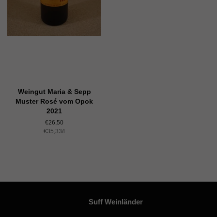
Weingut Maria & Sepp
Muster Rosé vom Opok
2021
Normaler
€26,50
Einzelpreis
€35,33
Preis
/
pro
l
Suff Weinländer