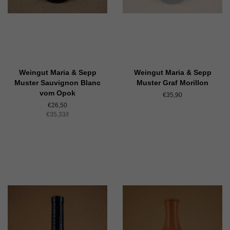
Weingut Maria & Sepp
Weingut Maria & Sepp
Muster Sauvignon Blanc
Muster Graf Morillon
vom Opok
Normaler
€35,90
Preis
Normaler
€26,50
Einzelpreis
€35,33
Preis
/
pro
l