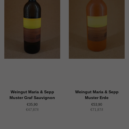
Weingut Maria & Sepp
Weingut Maria & Sepp
Muster Graf Sauvignon
Muster Erde
Normaler
€35,90
Normaler
€53,90
Einzelpreis
€47,87
Preis
/
pro
l
Einzelpreis
€71,87
Preis
/
pro
l