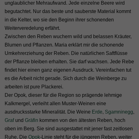
unglaublicher Mehraufwand. Jede einzelne Beere wird
begutachtet. Nur das beste und sauberste Material kommt
in die Kelter, wo sie den Beginn ihrer schonenden
Weiterveredelung erfährt.
Zwischen den Reben wuchern wild und belassen Kräuter,
Blumen und Pflanzen. Maria erklärt mir die schonende
Umkehrerziehung der Reben. Die natürlichen Saftflüsse
der Pflanze bleiben erhalten. Sie darf wachsen. Jede Rebe
findet hier einen ganz eigenen Ausdruck. Vereinfachen tut
es die Arbeit nicht gerade. Sich durch die Weinberge zu
arbeiten ist pure Plackerei.
Der
Opok
,
dieser für die Region so prägende lehmige
Kalkmergel, verleiht allen Muster-Weinen eine
ausdrucksstarke Mineralität. Die Weine
Erde
,
Sgamninegg
,
Graf
und
Gräfin
kommen von den ältesten Reben, hoch
oben im Berg. Sie sind ausgestattet mit jener fast zeitlosen
Ruhe.
Die
Opok
-
Linie steht für die jüngeren Reben, weiter