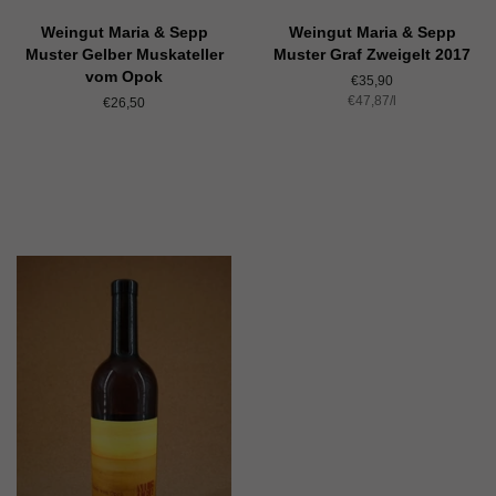
Weingut Maria & Sepp
Weingut Maria & Sepp
Muster Gelber Muskateller
Muster Graf Zweigelt 2017
vom Opok
Normaler
€35,90
Einzelpreis
€47,87
Preis
/
pro
l
Normaler
€26,50
Preis