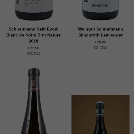
Schnaitmann Sekt Evoé!
Weingut Schnaitmann
Blanc de Noirs Brut Nature
Simonroth Lemberger
2018
Normaler
€28,00
Einzelpreis
€37,33
Preis
/
pro
l
Normaler
€22,50
Einzelpreis
€30,00
Preis
/
pro
l