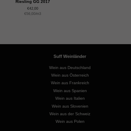
Riesling GG 2017
Normaler
€42,00
Einzelpreis
€56,00
Preis
/
pro
m3
Suff Weinländer
Wein aus Deutschland
Wein aus Österreich
Wein aus Frankreich
Wein aus Spanien
Wein aus Italien
Wein aus Slovenien
Wein aus der Schweiz
Wein aus Polen