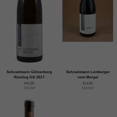
Schnaitmann Götzenberg
Schnaitmann Lemberger
Riesling GG 2017
vom Mergel
Normaler
€42,00
Normaler
€13,95
Einzelpreis
€56,00
Preis
/
pro
l
Einzelpreis
€18,60
Preis
/
pro
l