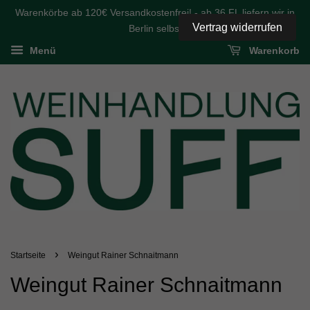
Warenkörbe ab 120€ Versandkostenfrei! - ab 36 FL liefern wir in
Vertrag widerrufen
Berlin selbst
Menü
Warenkorb
›
Startseite
Weingut Rainer Schnaitmann
Weingut Rainer Schnaitmann