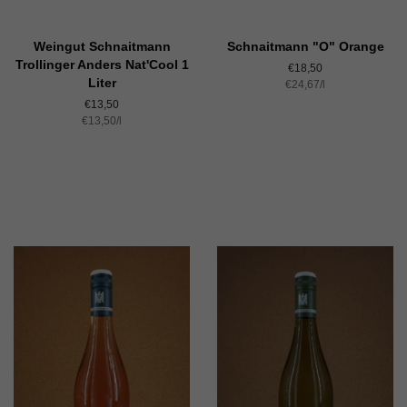
Weingut Schnaitmann
Schnaitmann "O" Orange
Trollinger Anders Nat'Cool 1
Normaler
€18,50
Liter
Einzelpreis
€24,67
Preis
/
pro
l
Normaler
€13,50
Einzelpreis
€13,50
Preis
/
pro
l