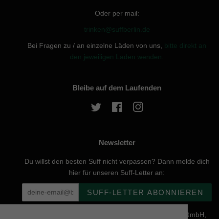
Oder per mail:
trinken@suffberlin.de
Bei Fragen zu / an einzelne Läden von uns,
bitte direkt an
den jeweiligen Laden wenden.
Bleibe auf dem Laufenden
Twitter
Facebook
Instagram
Newsletter
Du willst den besten Suff nicht verpassen? Dann melde dich
hier für unseren Suff-Letter an:
SUFF-LETTER ABONNIEREN
Urheberrecht © 2026, website created by Naturgenuss GmbH,