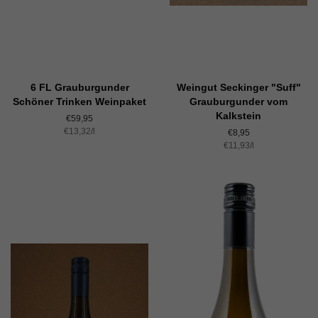
6 FL Grauburgunder
Weingut Seckinger "Suff"
Schöner Trinken Weinpaket
Grauburgunder vom
Kalkstein
Normaler
€59,95
Einzelpreis
€13,32
Preis
/
pro
l
Normaler
€8,95
Einzelpreis
€11,93
Preis
/
pro
l