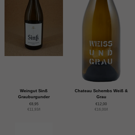
Weingut Sinß
Chateau Schembs Weiß &
Grauburgunder
Grau
Normaler
€8,95
Normaler
€12,00
Einzelpreis
€11,93
Preis
/
pro
l
Einzelpreis
€16,00
Preis
/
pro
l