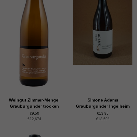
Weingut Zimmer-Mengel
Simone Adams
Grauburgunder trocken
Grauburgunder Ingelheim
Normaler
€9,50
Normaler
€13,95
Einzelpreis
€12,67
Preis
/
pro
l
Einzelpreis
€18,60
Preis
/
pro
l