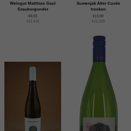
Weingut Matthias Gaul
Sumenjak Alter Cuvée
Grauburgunder
trocken
Normaler
€8,95
Normaler
€15,90
Einzelpreis
€11,93
Preis
/
pro
l
Einzelpreis
€21,20
Preis
/
pro
l