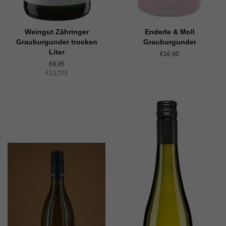
Weingut Zähringer
Enderle & Moll
Grauburgunder trocken
Grauburgunder
Liter
Normaler
€16,90
Preis
Normaler
€9,95
Einzelpreis
€13,27
Preis
/
pro
l