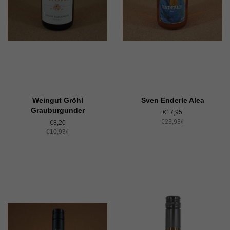
Weingut Gröhl
Sven Enderle Alea
Grauburgunder
Normaler
€17,95
Einzelpreis
€23,93
Preis
/
pro
l
Normaler
€8,20
Einzelpreis
€10,93
Preis
/
pro
l