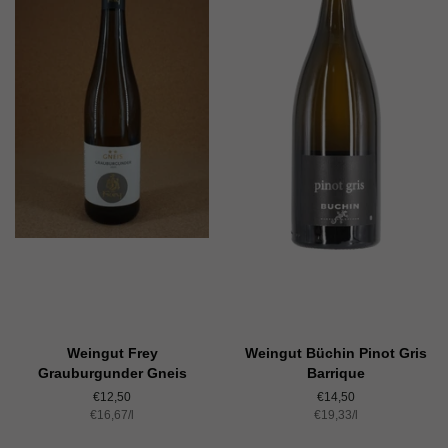
Weingut Frey
Weingut Büchin Pinot Gris
Grauburgunder Gneis
Barrique
Normaler
€12,50
Normaler
€14,50
Einzelpreis
€16,67
Preis
/
pro
l
Einzelpreis
€19,33
Preis
/
pro
l