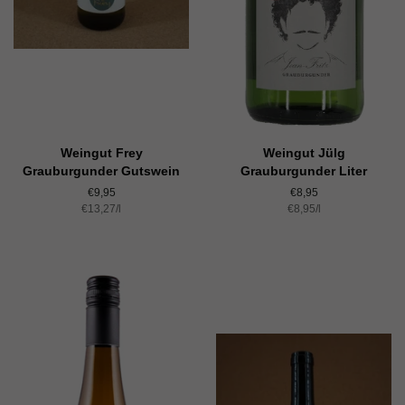
Weingut Frey
Weingut Jülg
Grauburgunder Gutswein
Grauburgunder Liter
Normaler
€9,95
Normaler
€8,95
Einzelpreis
€13,27
Preis
/
pro
l
Einzelpreis
€8,95
Preis
/
pro
l