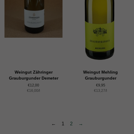
Weingut Zähringer
Weingut Mehling
Grauburgunder Demeter
Grauburgunder
Normaler
€12,00
Normaler
€9,95
Einzelpreis
€16,00
Preis
/
pro
l
Einzelpreis
€13,27
Preis
/
pro
l
←
1
2
→