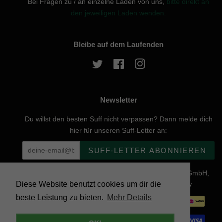
Bei Fragen zu / an einzelne Läden von uns,
bitte direkt an
den jeweiligen Laden wenden.
Bleibe auf dem Laufenden
Twitter
Facebook
Instagram
Newsletter
Du willst den besten Suff nicht verpassen? Dann melde dich
hier für unseren Suff-Letter an:
SUFF-LETTER ABONNIEREN
Urheberrecht © 2026, website created by Naturgenuss GmbH,
Diese Website benutzt cookies um dir die
Nobelstraße 20, 12057 Berlin - Powered by Shopify
beste Leistung zu bieten.
Mehr Details
Zahlungsarten