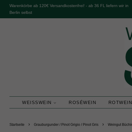
Warenkörbe ab 120€ Versandkostenfrei! - ab 36 FL liefern wir in
Berlin selbst
WEISSWEIN
ROSÉWEIN
ROTWEI
›
›
Startseite
Grauburgunder / Pinot Grigio / Pinot Gris
Weingut Büchi