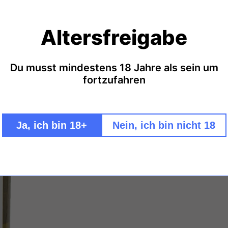
Weingut Büchin G
Altersfreigabe
Büchin und Baden, beides ste
Weingut Büchin Grauburg
Da sind Birnen, Aprikosen u
Du musst mindestens 18 Jahre als sein um
fortzufahren
Pfirsichen und Zitrus-Akzent
Nachklang.
Begleitet Geflügelgerichte 
Geschmack: trocken - Zertifiz
Ja, ich bin 18+
Nein, ich bin nicht 18
Hersteller:
Büchin Weine G
Sulfite