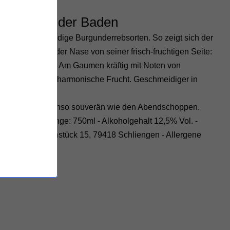
rauburgunder Baden
ht für geschmeidige Burgunderrebsorten. So zeigt sich der
under
bereits in der Nase von seiner frisch-fruchtigen Seite:
nd Honigmelone. Am Gaumen kräftig mit Noten von
en. Milde Säure, harmonische Frucht. Geschmeidiger in
aus dem Ofen ebenso souverän wie den Abendschoppen.
ierung: - Füllmenge: 750ml - Alkoholgehalt 12,5% Vol. -
mbH,
Am Sonnenstück 15, 79418 Schliengen - Allergene