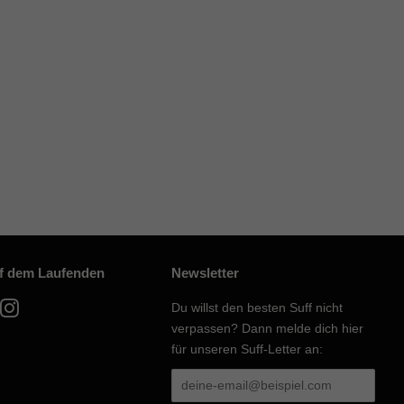
uf dem Laufenden
Newsletter
acebook
Instagram
Du willst den besten Suff nicht
verpassen? Dann melde dich hier
für unseren Suff-Letter an: