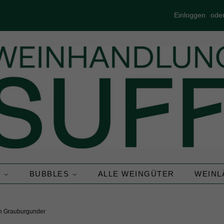
Einloggen
ode
N
BUBBLES
ALLE WEINGÜTER
WEIN
n Grauburgunder