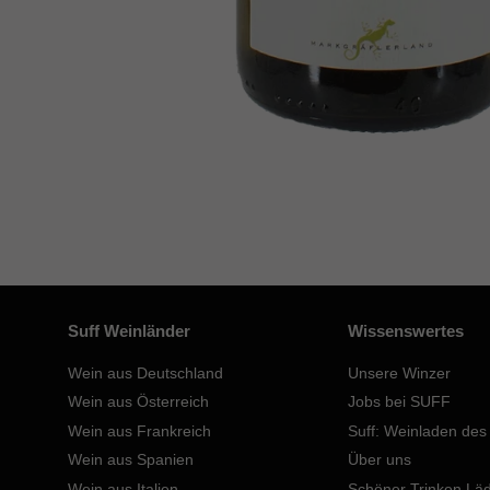
Suff Weinländer
Wissenswertes
Wein aus Deutschland
Unsere Winzer
Wein aus Österreich
Jobs bei SUFF
Wein aus Frankreich
Suff: Weinladen des
Wein aus Spanien
Über uns
Wein aus Italien
Schöner Trinken Lä