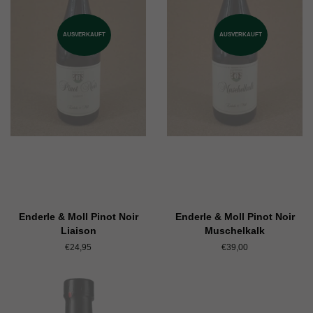
AUSVERKAUFT
AUSVERKAUFT
Enderle & Moll Pinot Noir
Enderle & Moll Pinot Noir
Liaison
Muschelkalk
Normaler
€24,95
Normaler
€39,00
Preis
Preis