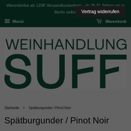
Warenkörbe ab 120€ Versandkostenfrei! - ab 36 FL liefern wir in
Vertrag widerrufen
Berlin selbst
Menü
Warenkorb
›
Startseite
Spätburgunder / Pinot Noir
Spätburgunder / Pinot Noir