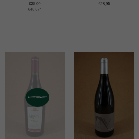
Normaler
€35,00
Normaler
€28,95
Einzelpreis
€46,67
Preis
/
pro
l
Preis
AUSVERKAUFT