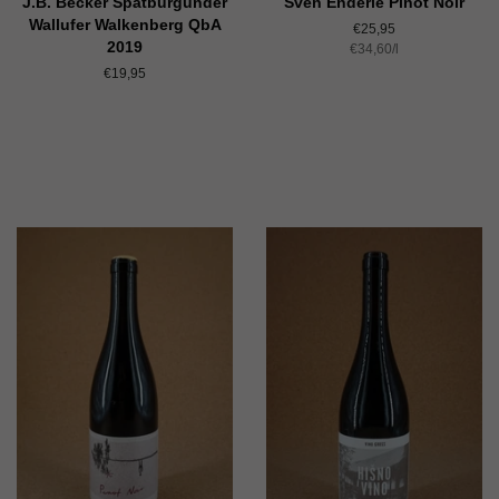
J.B. Becker Spätburgunder
Sven Enderle Pinot Noir
Wallufer Walkenberg QbA
Normaler
€25,95
2019
Einzelpreis
€34,60
Preis
/
pro
l
Normaler
€19,95
Preis