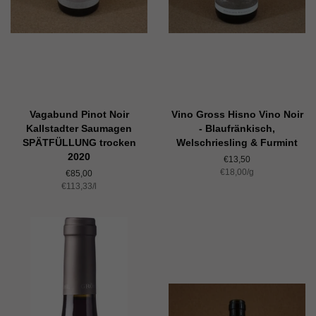
Vagabund Pinot Noir
Vino Gross Hisno Vino Noir
Kallstadter Saumagen
- Blaufränkisch,
SPÄTFÜLLUNG trocken
Welschriesling & Furmint
2020
Normaler
€13,50
Einzelpreis
€18,00
Preis
/
pro
g
Normaler
€85,00
Einzelpreis
€113,33
Preis
/
pro
l