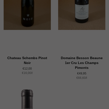
Chateau Schembs Pinot
Domaine Besson Beaune
Noir
1er Cru Les Champs
Pimonts
Normaler
€12,00
Einzelpreis
€16,00
Preis
/
pro
l
Normaler
€49,95
Einzelpreis
€66,60
Preis
/
pro
l