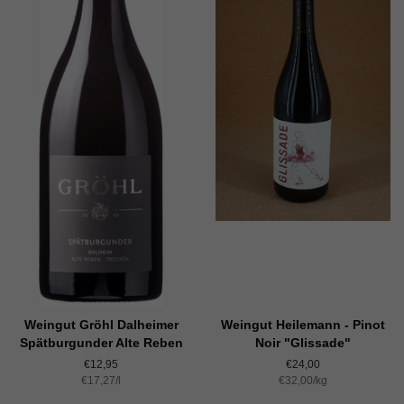
Weingut Gröhl Dalheimer
Weingut Heilemann - Pinot
Spätburgunder Alte Reben
Noir "Glissade"
Normaler
€12,95
Normaler
€24,00
Einzelpreis
€17,27
Preis
/
pro
l
Einzelpreis
€32,00
Preis
/
pro
kg