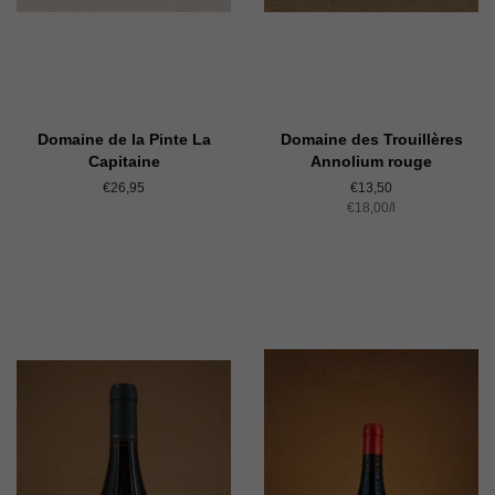
Domaine de la Pinte La
Domaine des Trouillères
Capitaine
Annolium rouge
Normaler
€26,95
Normaler
€13,50
Preis
Einzelpreis
€18,00
Preis
/
pro
l