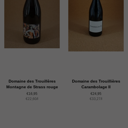
Domaine des Trouillères
Domaine des Trouillières
Montagne de Strass rouge
Carambolage II
Normaler
€16,95
Normaler
€24,95
Einzelpreis
€22,60
Preis
/
pro
l
Einzelpreis
€33,27
Preis
/
pro
l