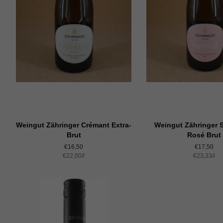
Weingut Zähringer Crémant Extra-
Weingut Zähringer S
Brut
Rosé Brut
Normaler
€16,50
Normaler
€17,50
Einzelpreis
€22,00
Preis
/
pro
l
Einzelprei
€23,33
Preis
/
pro
l