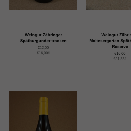
Weingut Zähringer
Weingut Zähri
Spätburgunder trocken
Maltesergarten Spät
Réserve
Normaler
€12,00
Einzelpreis
€16,00
Preis
/
pro
l
Normaler
€16,00
Einzelprei
€21,33
Preis
/
pro
l