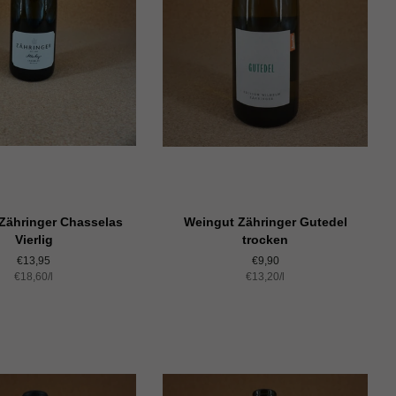
Zähringer Chasselas
Weingut Zähringer Gutedel
Vierlig
trocken
Normaler
€13,95
Normaler
€9,90
Einzelpreis
€18,60
Preis
/
pro
l
Einzelpreis
€13,20
Preis
/
pro
l