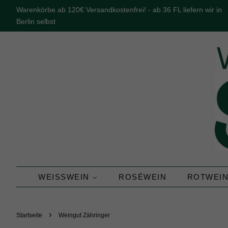
Warenkörbe ab 120€ Versandkostenfrei! - ab 36 FL liefern wir in
Berlin selbst
WEISSWEIN
ROSÉWEIN
ROTWEI
›
Startseite
Weingut Zähringer