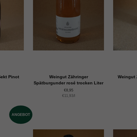
ekt Pinot
Weingut Zähringer
Weingut 
Spätburgunder rosé trocken Liter
Normaler
€8,95
s
Einzelpreis
€11,93
Preis
/
pro
l
ANGEBOT