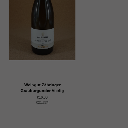
Weingut Zähringer
Grauburgunder Vierlig
Normaler
€16,00
Einzelpreis
€21,33
Preis
/
pro
l