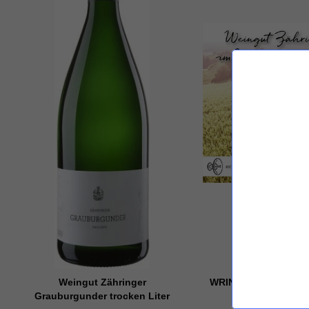
Weingut Zähringer
WRINT Flaschenpodc
Grauburgunder trocken Liter
"Dreier - Zähri