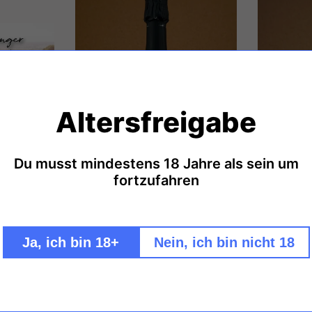
Altersfreigabe
Du musst mindestens 18 Jahre als sein um
fortzufahren
Ja, ich bin 18+
Nein, ich bin nicht 18
ast-Paket
Weingut Zähringer Crémant
Wei
nger"
Dosage "0"
Graub