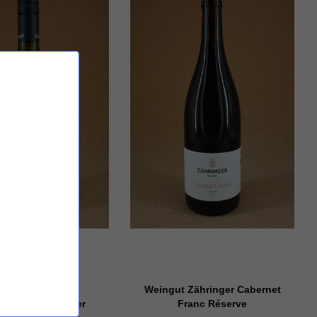
ngut Zähringer
Weingut Zähringer Cabernet
urgunder Demeter
Franc Réserve