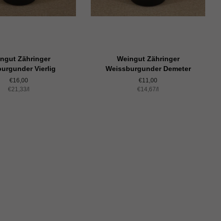
ngut Zähringer
Weingut Zähringer
urgunder Vierlig
Weissburgunder Demeter
Normaler
€16,00
Normaler
€11,00
Einzelpreis
€21,33
Preis
/
pro
l
Einzelpreis
€14,67
Preis
/
pro
l