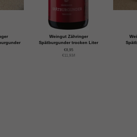
nger
Weingut Zähringer
Wei
burgunder
Spätburgunder trocken Liter
Spätb
Normaler
€8,95
Einzelpreis
€11,93
Preis
/
pro
l
s