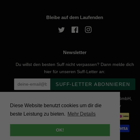
Bleibe auf dem Laufenden
Twitter
Facebook
Instagram
Newsletter
Du willst den besten Suff nicht verpassen? Dann melde dich
hier für unseren Suff-Letter an:
SUFF-LETTER ABONNIEREN
Urheberrecht © 2026, website created by Naturgenuss GmbH,
Diese Website benutzt cookies um dir die
Nobelstraße 20, 12057 Berlin - Powered by Shopify
beste Leistung zu bieten.
Mehr Details
Zahlungsarten
OK!