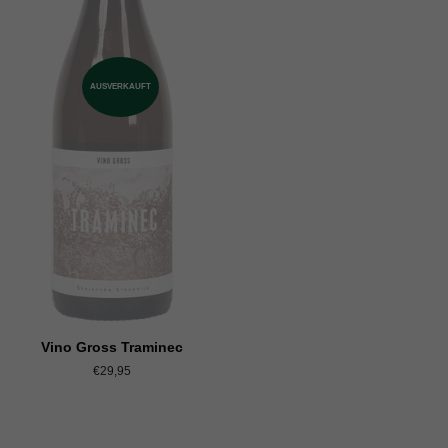
AUSVERKAUFT
Vino Gross Traminec
Normaler
€29,95
Preis