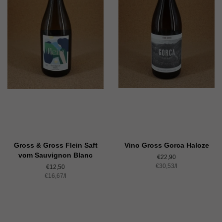
Gross & Gross Flein Saft
Vino Gross Gorca Haloze
vom Sauvignon Blanc
Normaler
€22,90
Einzelpreis
€30,53
Preis
/
pro
l
Normaler
€12,50
Einzelpreis
€16,67
Preis
/
pro
l