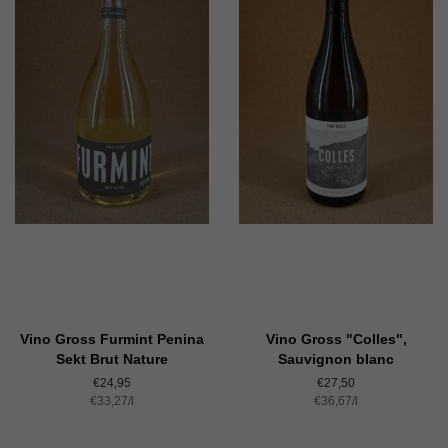
Vino Gross Furmint Penina
Vino Gross "Colles",
Sekt Brut Nature
Sauvignon blanc
Normaler
€24,95
Normaler
€27,50
Einzelpreis
€33,27
Preis
/
pro
l
Einzelpreis
€36,67
Preis
/
pro
l