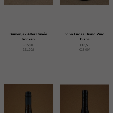
Sumenjak Alter Cuvée
Vino Gross Hisno Vino
trocken
Blanc
Normaler
€15,90
Normaler
€13,50
Einzelpreis
€21,20
Preis
/
pro
l
Einzelpreis
€18,00
Preis
/
pro
l