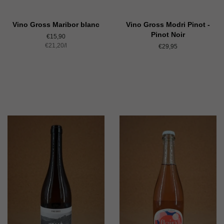
Vino Gross Maribor blanc
Vino Gross Modri Pinot -
Pinot Noir
Normaler
€15,90
Einzelpreis
€21,20
Preis
/
pro
l
Normaler
€29,95
Preis