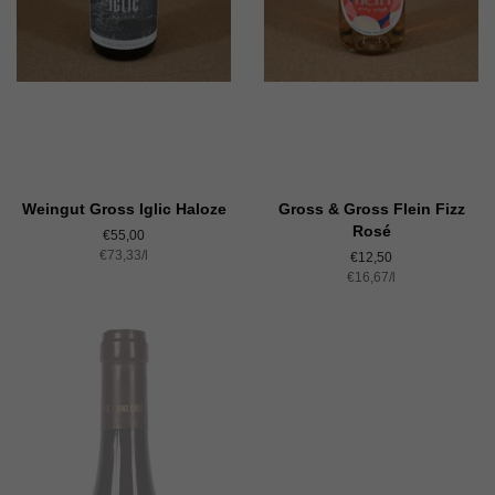
Weingut Gross Iglic Haloze
Gross & Gross Flein Fizz
Rosé
Normaler
€55,00
Einzelpreis
€73,33
Preis
/
pro
l
Normaler
€12,50
Einzelpreis
€16,67
Preis
/
pro
l