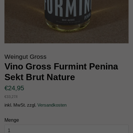
Weingut Gross
Vino Gross Furmint Penina
Sekt Brut Nature
Normaler
Sonderpreis
€24,95
Preis
Einzelpreis
€33,27
/
pro
l
inkl. MwSt. zzgl.
Versandkosten
Menge