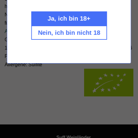
hier für knochentrockenen Abgang mit fokussiertem
Nachhall. Verleitet schamlos zum Weitertrinken. Potenzial
Ja, ich bin 18+
für Jahre.“ (Thomas Schabl, Diplom Sommelier)
Alle Weine vom Weingut Gross
Nein, ich bin nicht 18
Geschmack: trocken - Füllmenge: 750ml - Alkoholgehalt
12,5% Vol. - Hersteller: Vino Gross d.o.o., Gorca 043, 2286
Podlehnik, Slowenien -
Kontrolle durch:
Sl-Eko-001,
Allergene: Sulfite
Suff Weinländer