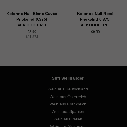
Kolonne Null Blanc Cuvée
Kolonne Null Rosé
Prickelnd 0,375l
Prickelnd 0,375l
ALKOHOLFREI
ALKOHOLFREI
Normaler
€8,90
Normaler
€9,50
Einzelpreis
€11,87
Preis
/
pro
l
Preis
Suff Weinländer
Wein aus Deutschland
Wein aus Österreich
Wein aus Frankreich
Wein aus Spanien
Wein aus Italien
Wein aus Slovenien