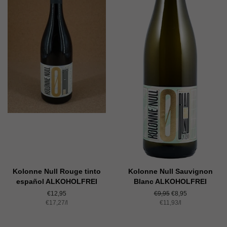
Kolonne Null Rouge tinto
Kolonne Null Sauvignon
español ALKOHOLFREI
Blanc ALKOHOLFREI
Normaler
€12,95
Normaler
€9,95
Sonderpreis
€8,95
Einzelpreis
€17,27
Preis
/
pro
l
Preis
Einzelpreis
€11,93
/
pro
l