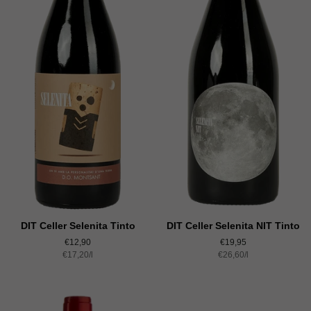
DIT Celler Selenita Tinto
DIT Celler Selenita NIT Tinto
Normaler
€12,90
Normaler
€19,95
Einzelpreis
€17,20
Preis
/
pro
l
Einzelpreis
€26,60
Preis
/
pro
l