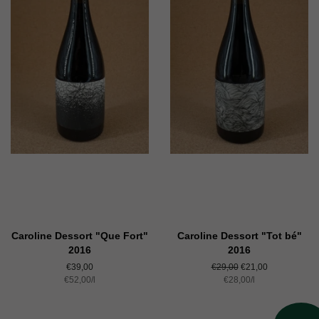
Caroline Dessort "Que Fort"
Caroline Dessort "Tot bé"
2016
2016
Normaler
€39,00
Normaler
€29,00
Sonderpreis
€21,00
Einzelpreis
€52,00
Preis
/
pro
l
Preis
Einzelpreis
€28,00
/
pro
l