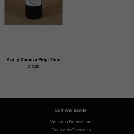
Azul y Garanza Piripi Tinto
Normaler
€13,95
Preis
Suff Weinländer
Wein aus Deutschland
Wein aus Österreich