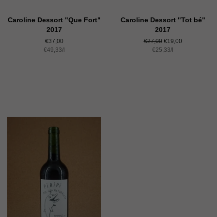
Caroline Dessort "Que Fort"
Caroline Dessort "Tot bé"
2017
2017
Normaler
€37,00
Normaler
€27,00
Sonderpreis
€19,00
Einzelpreis
€49,33
Preis
/
pro
l
Preis
Einzelpreis
€25,33
/
pro
l