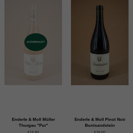
AUSVERKAUFT
Enderle & Moll Müller
Enderle & Moll Pinot Noir
Thurgau "Pur"
Buntsandstein
Normaler
€16,90
Normaler
€39,00