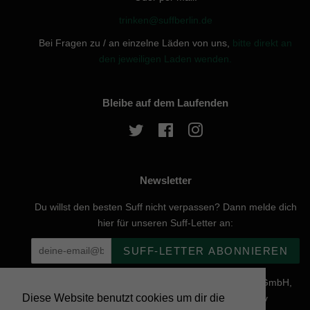
trinken@suffberlin.de
Bei Fragen zu / an einzelne Läden von uns,
bitte direkt an
den jeweiligen Laden wenden.
Bleibe auf dem Laufenden
Twitter
Facebook
Instagram
Newsletter
Du willst den besten Suff nicht verpassen? Dann melde dich
hier für unseren Suff-Letter an:
SUFF-LETTER ABONNIEREN
Urheberrecht © 2026, website created by Naturgenuss GmbH,
Diese Website benutzt cookies um dir die
Nobelstraße 20, 12057 Berlin - Powered by Shopify