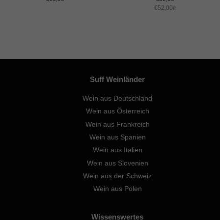
Preis
Einzelpreis
€52,00
Preis
/
pro
l
Suff Weinländer
Wein aus Deutschland
Wein aus Österreich
Wein aus Frankreich
Wein aus Spanien
Wein aus Italien
Wein aus Slovenien
Wein aus der Schweiz
Wein aus Polen
Wissenswertes