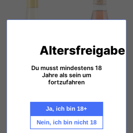
Altersfreigabe
AUSVERKAUFT
AUSVERKAUFT
Du musst mindestens 18
Jahre als sein um
fortzufahren
Ja, ich bin 18+
Nein, ich bin nicht 18
Enderle & Moll "Müller"
Enderle & Moll