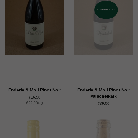
AUSVERKAUFT
Enderle & Moll Pinot Noir
Enderle & Moll Pinot Noir
Muschelkalk
Normaler
€16,50
Einzelpreis
€22,00
Preis
/
pro
kg
Normaler
€39,00
Preis