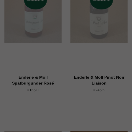
AUSVERKAUFT
AUSVERKAUFT
Enderle & Moll
Enderle & Moll Pinot Noir
Spätburgunder Rosé
Liaison
Normaler
€16,90
Normaler
€24,95
Preis
Preis