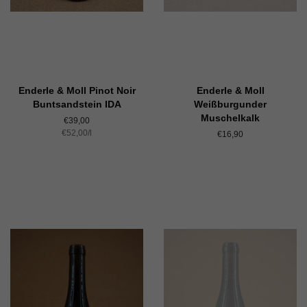
Enderle & Moll Pinot Noir
Enderle & Moll
Buntsandstein IDA
Weißburgunder
Muschelkalk
Normaler
€39,00
Einzelpreis
€52,00
Preis
/
pro
l
Normaler
€16,90
Preis