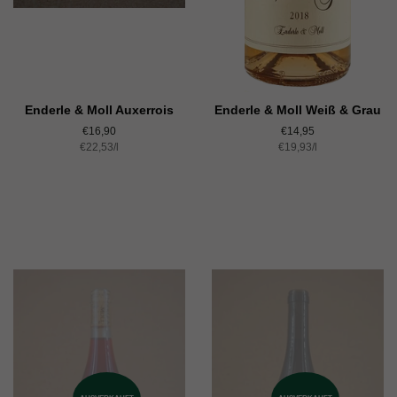
Enderle & Moll Auxerrois
Enderle & Moll Weiß & Grau
Normaler
€16,90
Normaler
€14,95
Einzelpreis
€22,53
Preis
/
pro
l
Einzelpreis
€19,93
Preis
/
pro
l