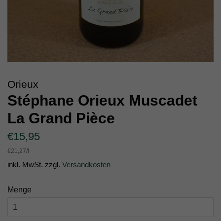
Orieux
Stéphane Orieux Muscadet
La Grand Pièce
Normaler
Sonderpreis
€15,95
Preis
Einzelpreis
€21,27
/
pro
l
inkl. MwSt. zzgl.
Versandkosten
Menge