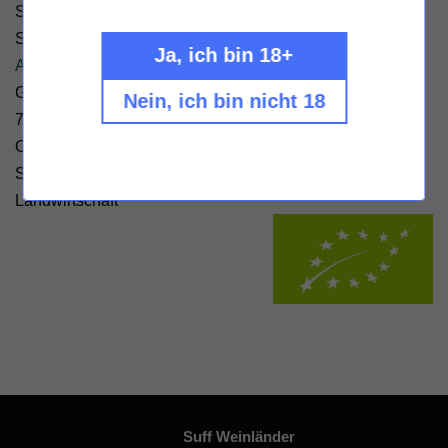
Spielarten der Meeresfrüchte.
Sagt dein Suffkopp Sylvain
Ja, ich bin 18+
Alle Weine von Stépahne Orieux
Geschmack: trocken - Zertifizierung: konv - Füllmenge:
Nein, ich bin nicht 18
750ml - Alkoholgehalt 12% Vol. - Hersteller: Stéphane
Orieux, La Touche, 44330 Vallet, Frankreich - Allergene:
Sulfite /
Öko-Kontrollstellencode: FR-BIO-01
/
EU-
Landwirtschaft
Suff Weinländer