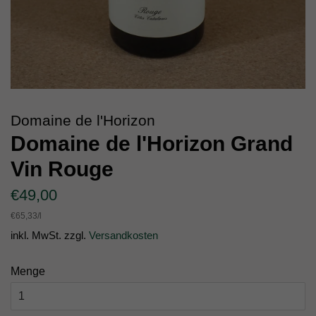
Domaine de l'Horizon
Domaine de l'Horizon Grand
Vin Rouge
Normaler
Sonderpreis
€49,00
Preis
Einzelpreis
€65,33
/
pro
l
inkl. MwSt. zzgl.
Versandkosten
Menge