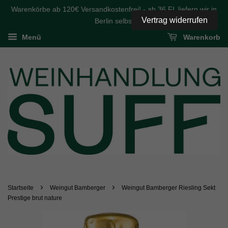
Warenkörbe ab 120€ Versandkostenfrei! - ab 36 FL liefern wir in
Vertrag widerrufen
Berlin selbst
Menü
Warenkorb
›
›
Startseite
Weingut Bamberger
Weingut Bamberger Riesling Sekt
Prestige brut nature