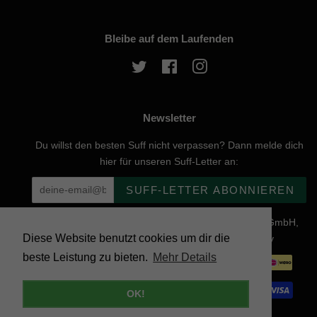
Bleibe auf dem Laufenden
Twitter
Facebook
Instagram
Newsletter
Du willst den besten Suff nicht verpassen? Dann melde dich
hier für unseren Suff-Letter an:
SUFF-LETTER ABONNIEREN
Urheberrecht © 2026, website created by Naturgenuss GmbH,
Diese Website benutzt cookies um dir die
Nobelstraße 20, 12057 Berlin - Powered by Shopify
beste Leistung zu bieten.
Mehr Details
Zahlungsarten
OK!