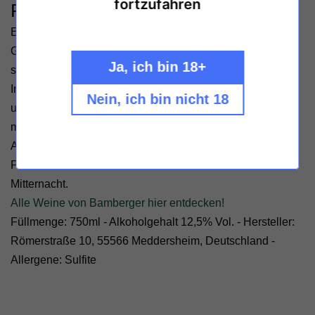
fortzufahren
Prestige brut nature
Ein großer Riesling-Sekt mit 54 Monaten Hefelager. Die
Grundweine basieren auf streng selektiver Handlese und
Ja, ich bin 18+
schonender Vinifizierung.
Im Glas mit betörendem Kernobst, belebender Zitrusfrucht
Nein, ich bin nicht 18
und schmelzigen Brioche. Spannungsgeladene Finesse,
mit 1,8 g/L Restzucker enorm trocken wie erfrischend.
Adelt jeden Aperitiv, bereichert feinwürzige Speisen.
Perfekt aber auch in feierlicher Zweisamkeit um
Mitternacht.
Alle Weine von Bamberger hier entdecken!
Füllmenge: 750ml - Alkoholgehalt 12,5% Vol. - Hersteller:
Römerstraße 10, 55566 Meddersheim, Deutschland -
Allergene: Sulfite