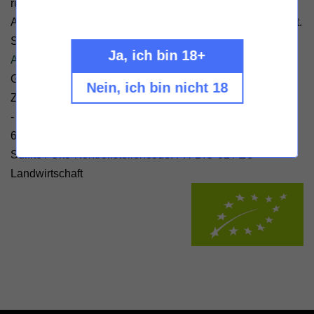
rund, Annolium hat Schmelz, Honig- und Kräuteraromen.
Aber zu viele Worte. Annolium muss man probieren. Punkt.
Sagt dein Suffkopp Sylvain
Ja, ich bin 18+
Alle Weine von Domaine des Trouillères.
Geschmack: trocken - Zertifizierung: EU–Öko/Bio–
Nein, ich bin nicht 18
Zertifizierung - Füllmenge: 750ml - Alkoholgehalt 14% Vol.
- Hersteller: Domaine des Trouillères, 5 Rue de Tobize,
63730 Les Martres-de-Veyre, Frankreich - Allergene:
Sulfite /
Öko-Kontrollstellencode: FR-BIO-01
/
EU-
Landwirtschaft