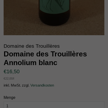
Domaine des Trouillères
Domaine des Trouillères
Annolium blanc
Normaler
Sonderpreis
€16,50
Preis
Einzelpreis
€22,00
/
pro
l
inkl. MwSt. zzgl.
Versandkosten
Menge