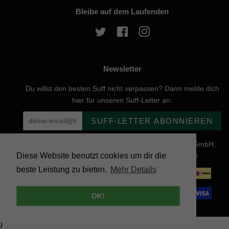
Bleibe auf dem Laufenden
Twitter
Facebook
Instagram
Newsletter
Du willst den besten Suff nicht verpassen? Dann melde dich
hier für unseren Suff-Letter an:
SUFF-LETTER ABONNIEREN
Urheberrecht © 2026, website created by Naturgenuss GmbH,
Diese Website benutzt cookies um dir die
Nobelstraße 20, 12057 Berlin - Powered by Shopify
beste Leistung zu bieten.
Mehr Details
Zahlungsarten
OK!
}