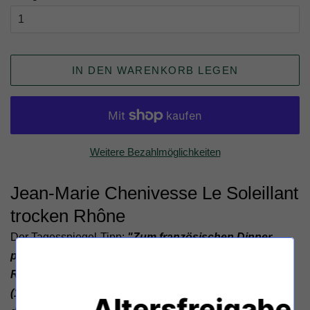
IN DEN WARENKORB LEGEN
Weitere Bezahlmöglichkeiten
Jean-Marie Chenivesse Le Soleillant
trocken Rhône
Der Tagesspiegel-Tipp:
"Zum französischen Dinner
passt besonders gut ein echter Franzose aus dem
Rhône-Tal. Le Solleillant von Jean Marie Chenivesse
(12,95) ist aromatisch und unterstützt den Geschmack
Altersfreigabe