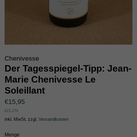
Chenivesse
Der Tagesspiegel-Tipp: Jean-
Marie Chenivesse Le
Soleillant
Normaler
Sonderpreis
€15,95
Preis
Einzelpreis
€21,27
/
pro
l
inkl. MwSt. zzgl.
Versandkosten
Menge