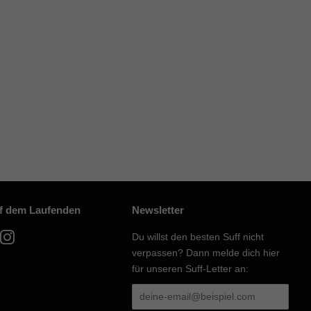
uf dem Laufenden
Newsletter
acebook
Instagram
Du willst den besten Suff nicht
verpassen? Dann melde dich hier
für unseren Suff-Letter an: