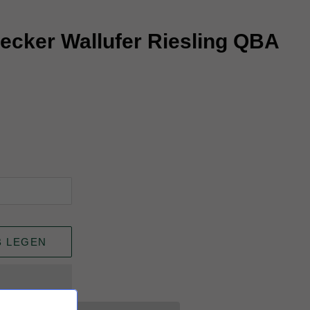
ecker Wallufer Riesling QBA
B LEGEN