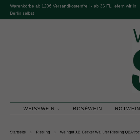
Warenkörbe ab 120€ Versandkostenfrei! - ab 36 FL liefern wir in
Berlin selbst
WEISSWEIN
ROSÉWEIN
ROTWEI
›
›
Startseite
Riesling
Weingut J.B. Becker Wallufer Riesling QBA tro