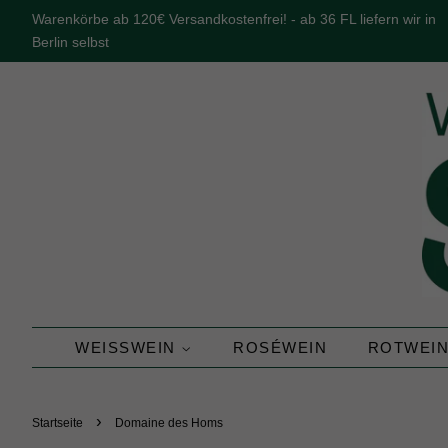
Warenkörbe ab 120€ Versandkostenfrei! - ab 36 FL liefern wir in
Berlin selbst
WEISSWEIN
ROSÉWEIN
ROTWEI
›
Startseite
Domaine des Homs