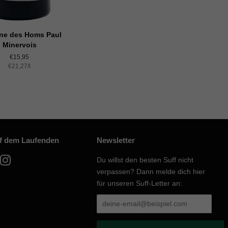
ne des Homs Paul
Minervois
Normaler
€15,95
Einzelpreis
€21,27
Preis
/
pro
l
uf dem Laufenden
Newsletter
acebook
Instagram
Du willst den besten Suff nicht
verpassen? Dann melde dich hier
für unseren Suff-Letter an: