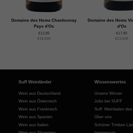
Domaine des Homs Chardonnay
Domaine des Homs Vi
Pays d'Oc
d'Oc
Normaler
€13,95
Normaler
€17,95
Einzelpreis
€18,60
Preis
/
pro
l
Einzelprei
€23,93
Preis
/
pro
l
Suff Weinländer
Wissenswertes
Wein aus Deutschland
Unsere Winzer
Wein aus Österreich
Jobs bei SUFF
Wein aus Frankreich
Suff: Weinladen des
Wein aus Spanien
Über uns
Wein aus Italien
Schöner Trinken Lä
Wein aus Slovenien
Impressum