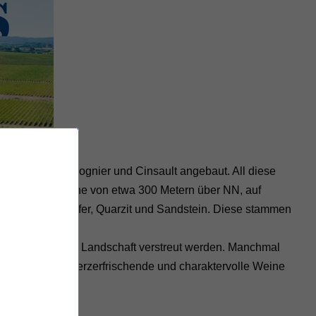
 Chardonnay, Viognier und Cinsault angebaut. All diese
gen auf einer Höhe von etwa 300 Metern über NN, auf
sarten wie Schiefer, Quarzit und Sandstein. Diese stammen
e nachts in der Landschaft verstreut werden. Manchmal
 vollmundige, herzerfrischende und charaktervolle Weine