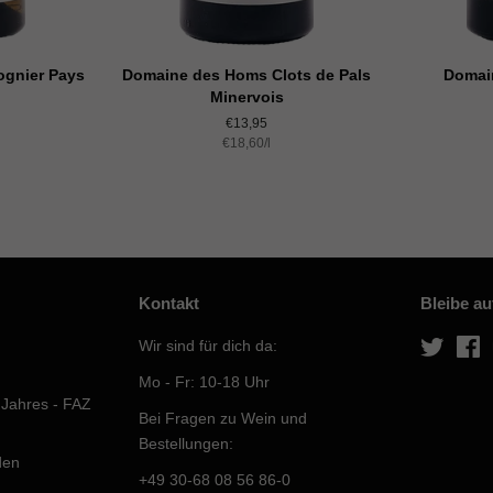
ognier Pays
Domaine des Homs Clots de Pals
Domai
Minervois
Normaler
€13,95
s
Einzelpreis
€18,60
Preis
/
pro
l
Kontakt
Bleibe a
Wir sind für dich da:
Twitter
F
Mo - Fr: 10-18 Uhr
 Jahres - FAZ
Bei Fragen zu Wein und
Bestellungen:
den
+49 30-68 08 56 86-0