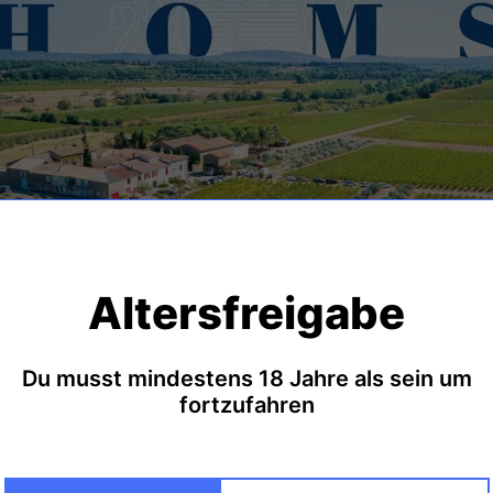
he und Syrah bestockt sind. Es werden aber auch die Rebsorten
Altersfreigabe
 für euch von der Domaine des Homs führen. Die Weinberge lie
inigem) Kalkmergel bestehen. Hier finden sich diverse Gestein
stlichsten Ausläufer des Zentralmassivs).
Du musst mindestens 18 Jahre als sein um
funden, dass diese Steine von den Zwergen der Montagne Noir
fortzufahren
er Domaine des Homs entschieden, weil hier durch die Bank weg
it.