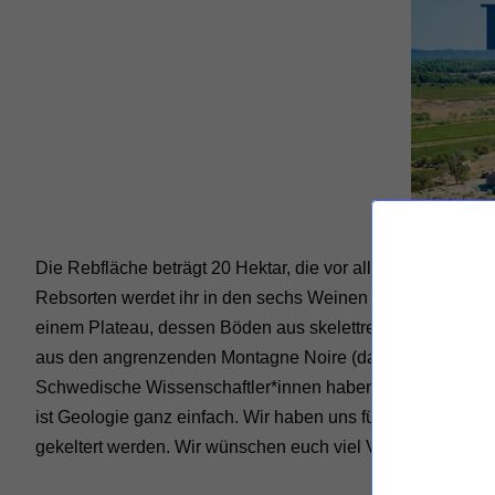
Die Rebfläche beträgt 20 Hektar, die vor allem mit Grenac
Rebsorten werdet ihr in den sechs Weinen finden, die wir
einem Plateau, dessen Böden aus skelettreichem (also ste
aus den angrenzenden Montagne Noire (das sind die südwe
Schwedische Wissenschaftler*innen haben dabei herausge
ist Geologie ganz einfach. Wir haben uns für die Weine d
gekeltert werden. Wir wünschen euch viel Vergnügen dam