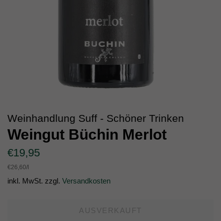
Weinhandlung Suff - Schöner Trinken
Weingut Büchin Merlot
Normaler
Sonderpreis
€19,95
Preis
Einzelpreis
€26,60
/
pro
l
inkl. MwSt. zzgl.
Versandkosten
AUSVERKAUFT