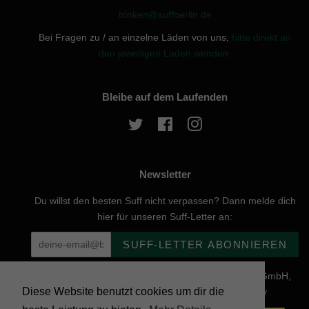
trinken@suffberlin.de
Bei Fragen zu / an einzelne Läden von uns,
bitte direkt an
den jeweiligen Laden wenden.
Bleibe auf dem Laufenden
Twitter
Facebook
Instagram
Newsletter
Du willst den besten Suff nicht verpassen? Dann melde dich
hier für unseren Suff-Letter an:
SUFF-LETTER ABONNIEREN
Urheberrecht © 2026, website created by Naturgenuss GmbH,
Diese Website benutzt cookies um dir die
Nobelstraße 20, 12057 Berlin - Powered by Shopify