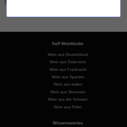
Sulfite
Suff Weinländer
Wein aus Deutschland
Wein aus Österreich
Wein aus Frankreich
Wein aus Spanien
Wein aus Italien
Wein aus Slovenien
Wein aus der Schweiz
Wein aus Polen
Wissenswertes