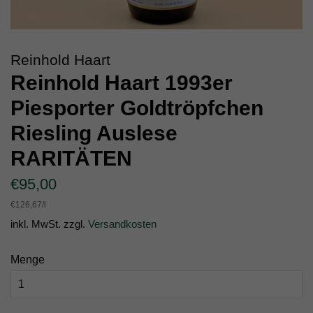
Reinhold Haart
Reinhold Haart 1993er
Piesporter Goldtröpfchen
Riesling Auslese
RARITÄTEN
Normaler
Sonderpreis
€95,00
Preis
Einzelpreis
€126,67
/
pro
l
inkl. MwSt. zzgl.
Versandkosten
Menge