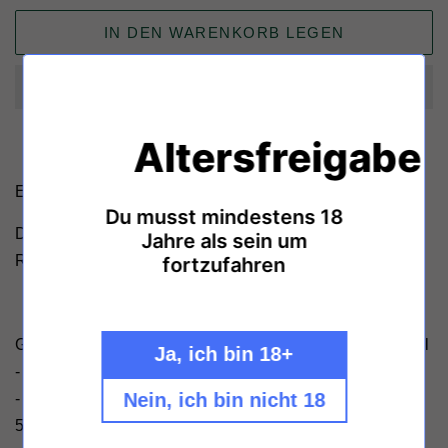
IN DEN WARENKORB LEGEN
Altersfreigabe
Eine Rarität:
Du musst mindestens 18
Der Reinhold Haart 1993er Piesporter Goldtröpfchen
Jahre als sein um
Riesling Auslese
fortzufahren
Geschmack: süss - Zertifizierung: VDP - Füllmenge: 750ml
Ja, ich bin 18+
- Alkoholgehalt 7,5 % Vol. - Hersteller: Weingut Haart GbR
Nein, ich bin nicht 18
- Inhaber: Johannes & Marcus Haart - Ausoniusufer 18 -
54498 Piesport - Deutschland - Allergene: Sulfite