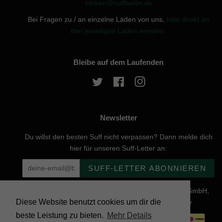
trinken@suffberlin.de
Bei Fragen zu / an einzelne Läden von uns,
bitte direkt an
den jeweiligen Laden wenden.
Bleibe auf dem Laufenden
Twitter
Facebook
Instagram
Newsletter
Du willst den besten Suff nicht verpassen? Dann melde dich
hier für unseren Suff-Letter an:
SUFF-LETTER ABONNIEREN
Urheberrecht © 2026, website created by Naturgenuss GmbH,
Diese Website benutzt cookies um dir die
Nobelstraße 20, 12057 Berlin - Powered by Shopify
beste Leistung zu bieten.
Mehr Details
Zahlungsarten