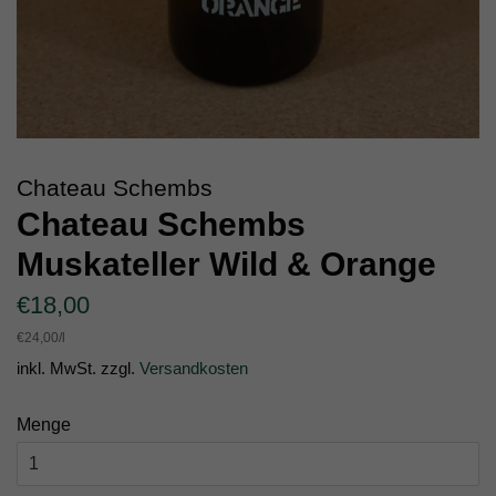
Chateau Schembs
Chateau Schembs
Muskateller Wild & Orange
Normaler
Sonderpreis
€18,00
Preis
Einzelpreis
€24,00
/
pro
l
inkl. MwSt. zzgl.
Versandkosten
Menge