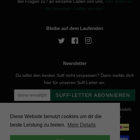
Bei Fragen zu / an einzelne Läden von uns,
bitte direkt an
den jeweiligen Laden wenden.
Bleibe auf dem Laufenden
Twitter
Facebook
Instagram
Newsletter
Du willst den besten Suff nicht verpassen? Dann melde dich
hier für unseren Suff-Letter an:
SUFF-LETTER ABONNIEREN
Urheberrecht © 2026, website created by Naturgenuss GmbH,
Diese Website benutzt cookies um dir die
Nobelstraße 20, 12057 Berlin - Powered by Shopify
beste Leistung zu bieten.
Mehr Details
Zahlungsarten