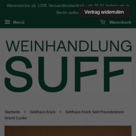
Warenkörbe ab 120€ Versandkostenfrei! - ab 36 FL liefern wir in
Vertrag widerrufen
Berlin selbst
Menü
Warenkorb
›
›
Startseite
Sekthaus Krack
Sekthaus Krack Sekt Freundeskreis
Grand Cuvée