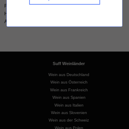
Füllmenge: 750ml - Alkoholgehalt 12% Vol. - Hersteller:
Heumarktstraße 20, 67146 Deidesheim, Deutschland -
Allergene: Sulfite
Suff Weinländer
Wein aus Deutschland
Wein aus Österreich
Wein aus Frankreich
Wein aus Spanien
Wein aus Italien
Wein aus Slovenien
Wein aus der Schweiz
Wein aus Polen