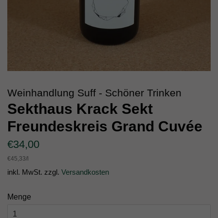
Weinhandlung Suff - Schöner Trinken
Sekthaus Krack Sekt
Freundeskreis Grand Cuvée
Normaler
Sonderpreis
€34,00
Preis
Einzelpreis
€45,33
/
pro
l
inkl. MwSt. zzgl.
Versandkosten
Menge