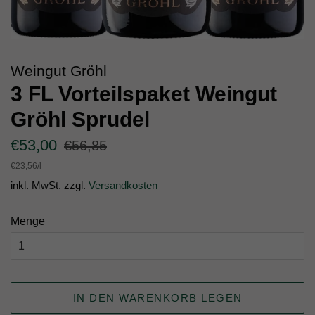
Weingut Gröhl
3 FL Vorteilspaket Weingut
Gröhl Sprudel
Normaler
Sonderpreis
€53,00
€56,85
Preis
Einzelpreis
€23,56
/
pro
l
inkl. MwSt. zzgl.
Versandkosten
Menge
IN DEN WARENKORB LEGEN