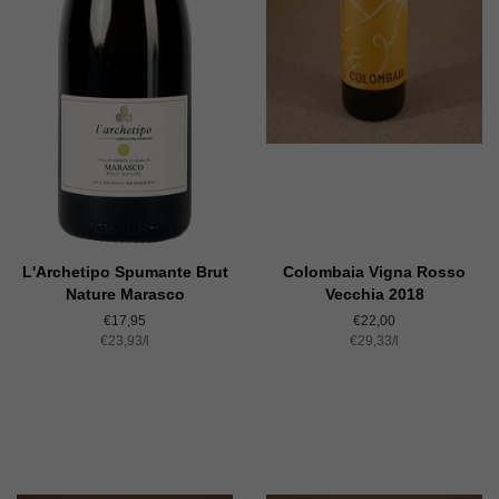
L'Archetipo Spumante Brut
Colombaia Vigna Rosso
Nature Marasco
Vecchia 2018
Normaler
€17,95
Normaler
€22,00
Einzelpreis
€23,93
Preis
/
pro
l
Einzelpreis
€29,33
Preis
/
pro
l