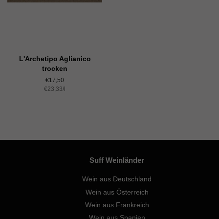
L'Archetipo Aglianico
trocken
Normaler
€17,50
Einzelpreis
€23,33
Preis
/
pro
l
Suff Weinländer
Wein aus Deutschland
Wein aus Österreich
Wein aus Frankreich
Wein aus Spanien