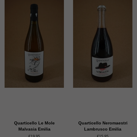
Quarticello Le Mole
Quarticello Neromaestri
Malvasia Emilia
Lambrusco Emilia
Normaler
€19,95
Normaler
€15,95