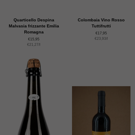
Quarticello Despina
Colombaia Vino Rosso
Malvasia frizzante Emilia
Tuttifrutti
Romagna
Normaler
€17,95
Einzelpreis
€23,93
Preis
/
pro
l
Normaler
€15,95
Einzelpreis
€21,27
Preis
/
pro
l