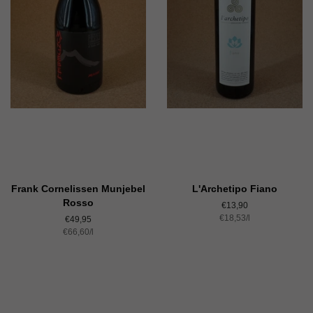
Frank Cornelissen Munjebel
L'Archetipo Fiano
Rosso
Normaler
€13,90
Einzelpreis
€18,53
Preis
/
pro
l
Normaler
€49,95
Einzelpreis
€66,60
Preis
/
pro
l