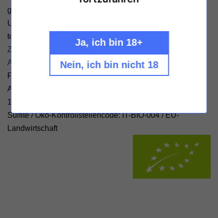
geben sich die Klinke in die Hand.
Unfiltriert, ungeschönt und mit wenig Schwefel (22mg
total).
Ja, ich bin 18+
Zutaten & Nährwerte
Alle Weine von Quarticello hier entdecken!
Nein, ich bin nicht 18
Füllmenge: 750ml - Alkoholgehalt 11,5% Vol. - Hersteller:
Azienda Agricola Roberto Maestri, via Matilde di Canossa
1/A, 42027 Montecchio Emilia RE, Italien - Allergene:
Sulfite /
Öko-Kontrollstellencode: IT-BIO-004
/
EU-
Landwirtschaft