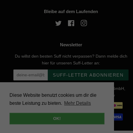
Bleibe auf dem Laufenden
Twitter
Facebook
Instagram
Newsletter
Du willst den besten Suff nicht verpassen? Dann melde dich
hier für unseren Suff-Letter an:
SUFF-LETTER ABONNIEREN
Urheberrecht © 2026, website created by Naturgenuss GmbH,
Diese Website benutzt cookies um dir die
Nobelstraße 20, 12057 Berlin - Powered by Shopify
beste Leistung zu bieten.
Mehr Details
Zahlungsarten
OK!