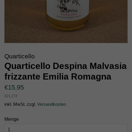
Quarticello
Quarticello Despina Malvasia
frizzante Emilia Romagna
Normaler
Sonderpreis
€15,95
Preis
Einzelpreis
€21,27
/
pro
l
inkl. MwSt. zzgl.
Versandkosten
Menge