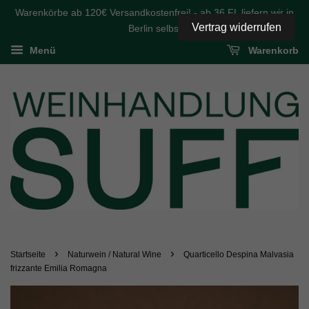
Warenkörbe ab 120€ Versandkostenfrei! - ab 36 FL liefern wir in
Vertrag widerrufen
Berlin selbst
Menü
Warenkorb
›
›
Startseite
Naturwein / Natural Wine
Quarticello Despina Malvasia
frizzante Emilia Romagna