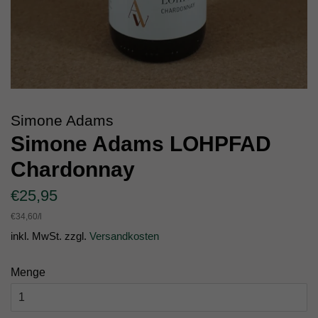
Simone Adams
Simone Adams LOHPFAD
Chardonnay
Normaler
Sonderpreis
€25,95
Preis
Einzelpreis
€34,60
/
pro
l
inkl. MwSt. zzgl.
Versandkosten
Menge