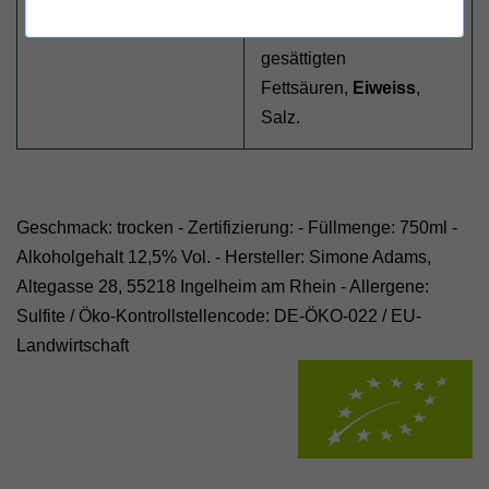
Mengen von Fett,
gesättigten
Fettsäuren,
Eiweiss
,
Salz.
Geschmack: trocken - Zertifizierung: - Füllmenge: 750ml -
Alkoholgehalt 12,5% Vol. - Hersteller: Simone Adams,
Altegasse 28, 55218 Ingelheim am Rhein - Allergene:
Sulfite /
Öko-Kontrollstellencode: DE-ÖKO-022
/
EU-
Landwirtschaft