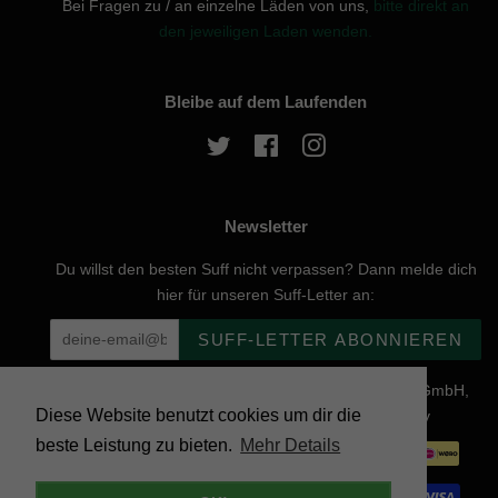
Bei Fragen zu / an einzelne Läden von uns,
bitte direkt an
den jeweiligen Laden wenden.
Bleibe auf dem Laufenden
Twitter
Facebook
Instagram
Newsletter
Du willst den besten Suff nicht verpassen? Dann melde dich
hier für unseren Suff-Letter an:
SUFF-LETTER ABONNIEREN
Urheberrecht © 2026, website created by Naturgenuss GmbH,
Diese Website benutzt cookies um dir die
Nobelstraße 20, 12057 Berlin - Powered by Shopify
beste Leistung zu bieten.
Mehr Details
Zahlungsarten