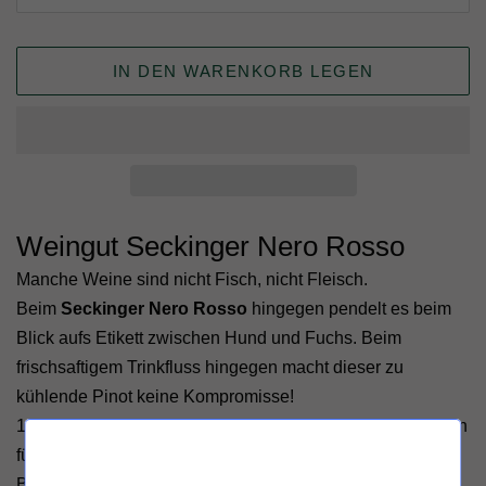
IN DEN WARENKORB LEGEN
Weingut Seckinger Nero Rosso
Manche Weine sind nicht Fisch, nicht Fleisch.
Beim
Seckinger Nero Rosso
hingegen pendelt es beim
Blick aufs Etikett zwischen Hund und Fuchs. Beim
frischsaftigem Trinkfluss hingegen macht dieser zu
kühlende Pinot keine Kompromisse!
100% Spätburgunder, per Hand schonend gelesen, landen
für die spontane sowie intrazelluläre Gärung im Stahltank.
Bei diesem Verfahren, auch als Maceration carbonique