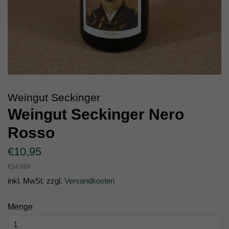
Weingut Seckinger
Weingut Seckinger Nero
Rosso
Normaler
Sonderpreis
€10,95
Preis
Einzelpreis
€14,60
/
pro
l
inkl. MwSt. zzgl.
Versandkosten
Menge