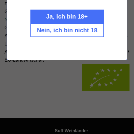
zitrischen Nuancen. Die restsüße Frucht vermählt sich am
Gaumen mit weicher Holunderblüte.
Ja, ich bin 18+
Nährwerte & Zutaten
Geschmack: trocken - Zertifizierung: - Füllmenge: 750ml -
Nein, ich bin nicht 18
Alkoholgehalt 12% Vol. - Hersteller: Weingut Forster, Burg-
Layer Str. 20, 55452 Rümmelsheim, - Deutschland -
Allergene: Sulfite /
Öko-Kontrollstellencode: DE-ÖKO-039
/
EU-Landwirtschaft
Suff Weinländer