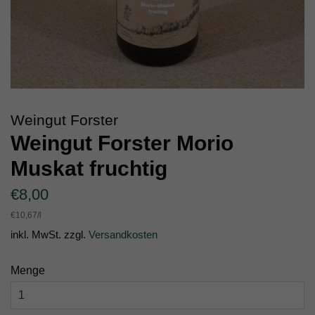
Weingut Forster
Weingut Forster Morio
Muskat fruchtig
Normaler
Sonderpreis
€8,00
Preis
Einzelpreis
€10,67
/
pro
l
inkl. MwSt. zzgl.
Versandkosten
Menge