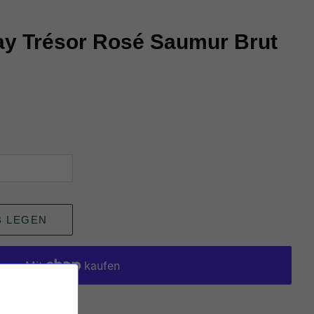
y Trésor Rosé Saumur Brut
B LEGEN
keiten