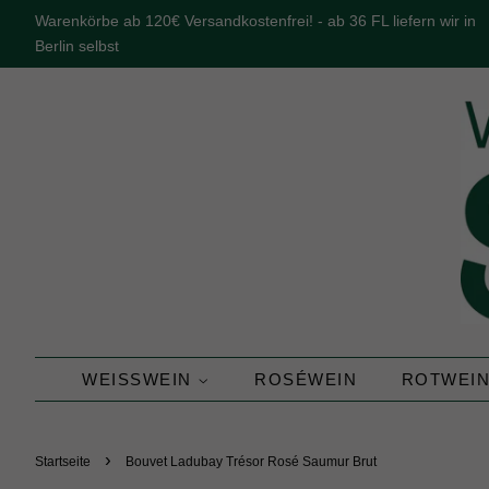
Warenkörbe ab 120€ Versandkostenfrei! - ab 36 FL liefern wir in
Berlin selbst
WEISSWEIN
ROSÉWEIN
ROTWEI
›
Startseite
Bouvet Ladubay Trésor Rosé Saumur Brut