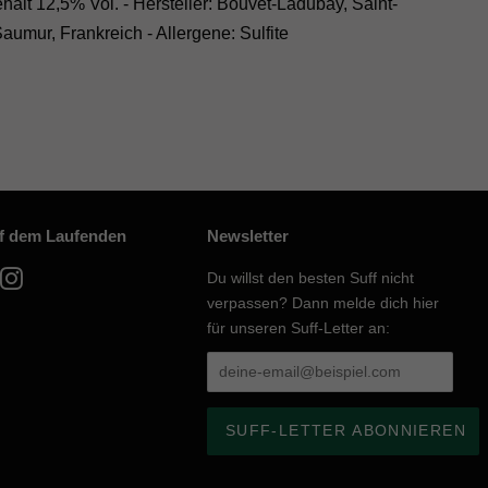
alt 12,5% Vol. - Hersteller: Bouvet-Ladubay, Saint-
Saumur, Frankreich - Allergene: Sulfite
uf dem Laufenden
Newsletter
acebook
Instagram
Du willst den besten Suff nicht
verpassen? Dann melde dich hier
für unseren Suff-Letter an: