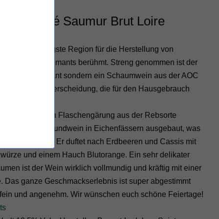
résor Rosé Saumur Brut Loire
agne die wichtigste Region für die Herstellung von
und für ihre Crémants berühmt. Streng genommen ist der
r gar kein Crémant sondern ein Schaumwein aus der AOC
gentlich eine Unterscheidung, die für den Hausgebrauch
 der traditionellen Flaschengärung aus der Rebsorte
abei wird der Grundwein in Eichenfässern ausgebaut, was
igkeit verleiht. Er duftet nach Erdbeeren und Cassis mit
würze und einem Hauch Blutorange. Ein sehr delikater
men ist der Wein wirklich vollmundig und kräftig mit einer
. Das ganze Geschmackserlebnis ist super abgestimmt
 fein und angenehm. Wir wünschen euch schöne Feiertage!
ts