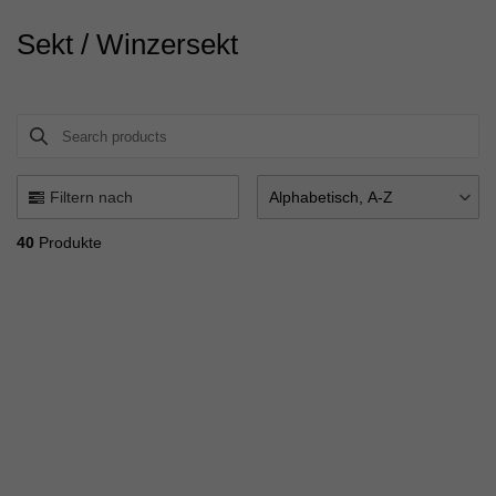
Sekt / Winzersekt
Search products
Use this input to search products in this collection.
Filtern nach
Alphabetisch, A-Z
40
Produkte