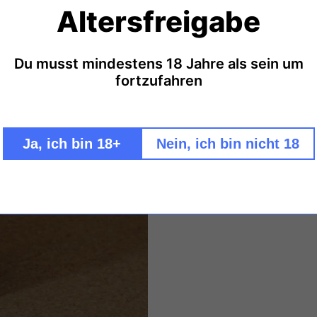
Altersfreigabe
Katharina Wechsl
"Der Cloudy Blanc ist in die
Sauvignon Blanc. Eine kurze
Du musst mindestens 18 Jahre als sein um
fortzufahren
angenehmer Phenolik und Saf
minimalem Schwefeleinsatz ab
wir als tollen Einstieg in uns
Alle Weine von Wechsler hie
Ja, ich bin 18+
Nein, ich bin nicht 18
Füllmenge: 0,75ml - Alkoholg
Katharina Wechsler,
Wormser 
Sulfite /
Öko-Kontrollstellen