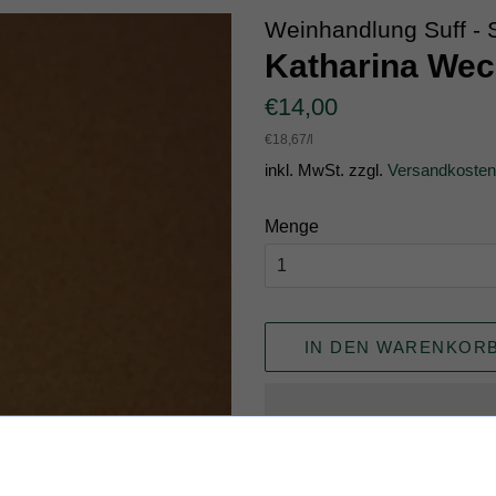
Weinhandlung Suff - 
Katharina Wec
Normaler
Sonderpreis
€14,00
Preis
Einzelpreis
€18,67
/
pro
l
inkl. MwSt. zzgl.
Versandkosten
Menge
IN DEN WARENKOR