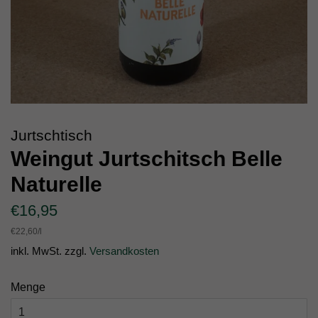
Jurtschtisch
Weingut Jurtschitsch Belle
Naturelle
Normaler
Sonderpreis
€16,95
Preis
Einzelpreis
€22,60
/
pro
l
inkl. MwSt. zzgl.
Versandkosten
Menge