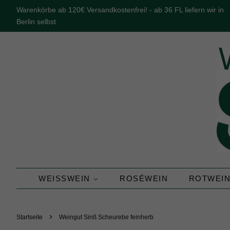
Warenkörbe ab 120€ Versandkostenfrei! - ab 36 FL liefern wir in
Berlin selbst
WEISSWEIN
ROSÉWEIN
ROTWEI
›
Startseite
Weingut Sinß Scheurebe feinherb