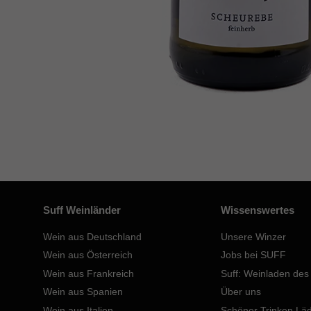
Suff Weinländer
Wissenswertes
Wein aus Deutschland
Unsere Winzer
Wein aus Österreich
Jobs bei SUFF
Wein aus Frankreich
Suff: Weinladen des
Wein aus Spanien
Über uns
Wein aus Italien
Schöner Trinken Lä