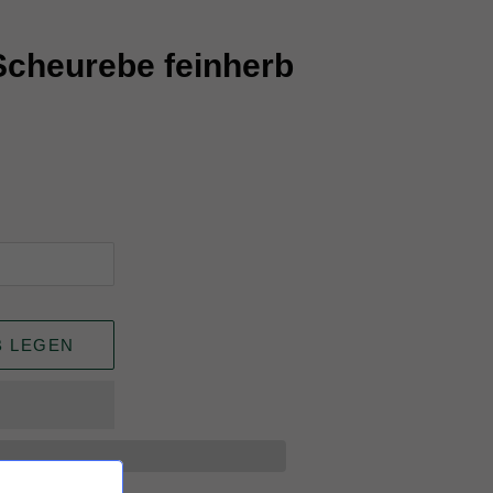
Scheurebe feinherb
B LEGEN