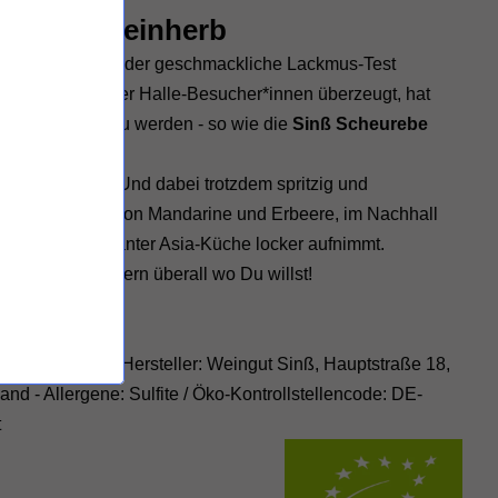
heurebe feinherb
e Neun ist quasi der geschmackliche Lackmus-Test
r den Gaumen der Halle-Besucher*innen überzeugt, hat
schank-Größe zu werden - so wie die
Sinß Scheurebe
ondern feinherb. Und dabei trotzdem spritzig und
rende Anklänge von Mandarine und Erbeere, im Nachhall
, die es mit pikanter Asia-Küche locker aufnimmt.
le-Stand, sondern überall wo Du willst!
ß
halt 12% Vol. - Hersteller: Weingut Sinß, Hauptstraße 18,
d - Allergene: Sulfite /
Öko-Kontrollstellencode: DE-
t