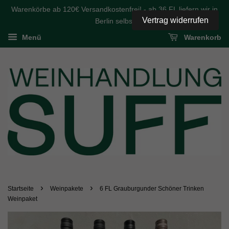
Warenkörbe ab 120€ Versandkostenfrei! - ab 36 FL liefern wir in
Vertrag widerrufen
Berlin selbst
Menü
Warenkorb
›
›
Startseite
Weinpakete
6 FL Grauburgunder Schöner Trinken
Weinpaket