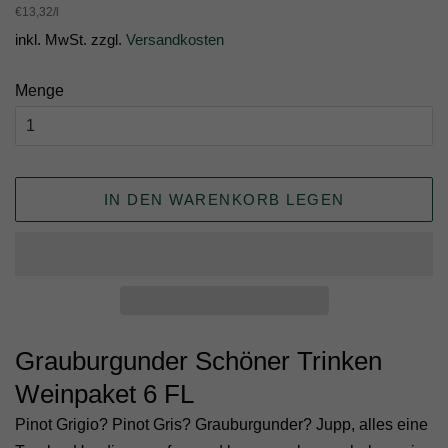
Preis
Einzelpreis
€13,32
/
pro
l
inkl. MwSt. zzgl.
Versandkosten
Menge
IN DEN WARENKORB LEGEN
Grauburgunder Schöner Trinken
Weinpaket 6 FL
Pinot Grigio? Pinot Gris? Grauburgunder? Jupp, alles eine