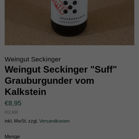
Weingut Seckinger
Weingut Seckinger "Suff"
Grauburgunder vom
Kalkstein
Normaler
Sonderpreis
€8,95
Preis
Einzelpreis
€11,93
/
pro
l
inkl. MwSt. zzgl.
Versandkosten
Menge