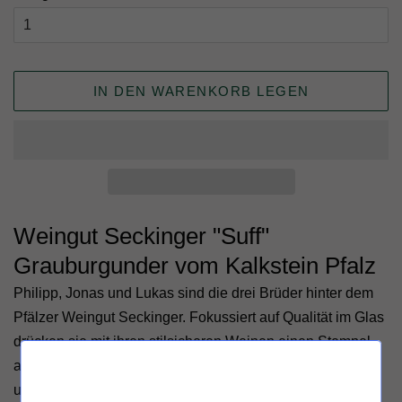
IN DEN WARENKORB LEGEN
Weingut Seckinger "Suff"
Grauburgunder vom Kalkstein Pfalz
Philipp, Jonas und Lukas sind die drei Brüder hinter dem
Pfälzer Weingut Seckinger. Fokussiert auf Qualität im Glas
drücken sie mit ihren stilsicheren Weinen einen Stempel
auf die deutsche Weinszene. Das finden wir mehr als gut
und stempeln deshalb mit - beim
Weingut Seckinger