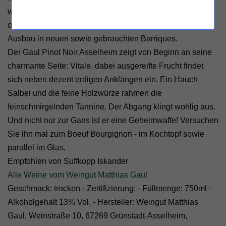
während der Lese manuell selektiert. Auf die traditionelle
offene Maischegärung folgt ein mindestens einjähriger
Ausbau in neuen sowie gebrauchten Barriques.
Der Gaul Pinot Noir Asselheim zeigt von Beginn an seine
charmante Seite: Vitale, dabei ausgereifte Frucht findet
sich neben dezent erdigen Anklängen ein. Ein Hauch
Salbei und die feine Holzwürze rahmen die
feinschmirgelnden Tannine. Der Abgang klingt wohlig aus.
Und nicht nur zur Gans ist er eine Geheimwaffe! Versuchen
Sie ihn mal zum Boeuf Bourgignon - im Kochtopf sowie
parallel im Glas.
Empfohlen von Suffkopp Iskander
Alle Weine vom Weingut Matthias Gaul
Geschmack: trocken - Zertifizierung: - Füllmenge: 750ml -
Alkoholgehalt 13% Vol. - Hersteller: Weingut Matthias
Gaul, Weinstraße 10, 67269 Grünstadt-Asselheim,