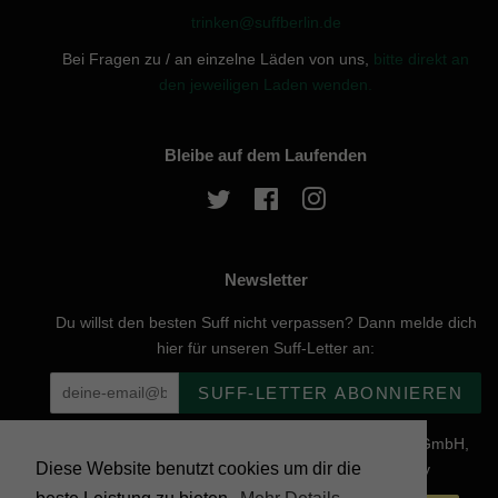
trinken@suffberlin.de
Bei Fragen zu / an einzelne Läden von uns,
bitte direkt an
den jeweiligen Laden wenden.
Bleibe auf dem Laufenden
Twitter
Facebook
Instagram
Newsletter
Du willst den besten Suff nicht verpassen? Dann melde dich
hier für unseren Suff-Letter an:
SUFF-LETTER ABONNIEREN
Urheberrecht © 2026, website created by Naturgenuss GmbH,
Diese Website benutzt cookies um dir die
Nobelstraße 20, 12057 Berlin - Powered by Shopify