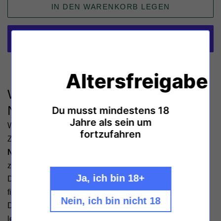
IN DEN WARENKORB LEGEN
Weitere Bezahlmöglichkeiten
Altersfreigabe
Weingut Matthias Gaul Pinot
Noir Asselheim Pfalz
Du musst mindestens 18
Jahre als sein um
Weingut Matthias Gaul Pinot Noir Asselheim Pfalz
fortzufahren
Zu den Weihnachtsfeiertagen ist der
Matthias Gaul Pinot
Noir Asselheim
ein wahrer Dauerbrenner, denn er passt
zu Gänsebraten und Co. wie Kellnermesser zum Korken.
Ja, ich bin 18+
Doch nicht nur im Dezember ist der Ortswein ein Garant
finessenreicher Weinstunden.
Nein, ich bin nicht 18
Die Trauben stammen von über 30 Jahre alten Reben von
lehmhaltigen Kalkböden und werden mehrfach vor und