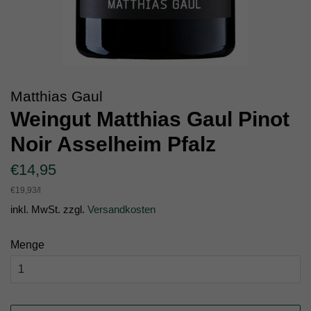
Matthias Gaul
Weingut Matthias Gaul Pinot
Noir Asselheim Pfalz
Normaler
Sonderpreis
€14,95
Preis
Einzelpreis
€19,93
/
pro
l
inkl. MwSt. zzgl.
Versandkosten
Menge