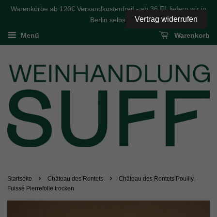
Warenkörbe ab 120€ Versandkostenfrei! - ab 36 FL liefern wir in
Vertrag widerrufen
Berlin selbst
Menü
Warenkorb
›
›
Startseite
Château des Rontets
Château des Rontets Pouilly-
Fuissé Pierrefolle trocken