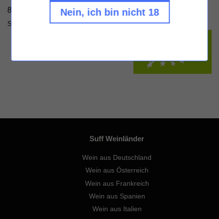
814, Les Rontes, 71960 Fuissé, Frankreich
-
Allergene:
Nein, ich bin nicht 18
Sulfite /
Öko-Kontrollstellencode: FR-BIO-01
/
EU-Landwirtschaft
Suff Weinländer
Wein aus Deutschland
Wein aus Österreich
Wein aus Frankreich
Wein aus Spanien
Wein aus Italien