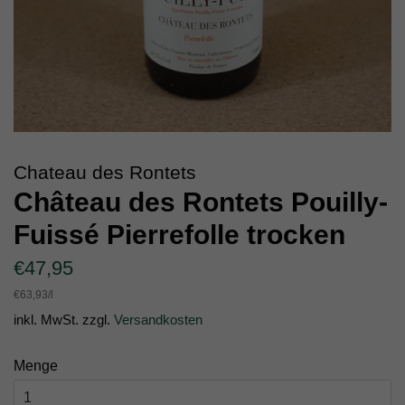
Chateau des Rontets
Château des Rontets Pouilly-
Fuissé Pierrefolle trocken
Normaler
Sonderpreis
€47,95
Preis
Einzelpreis
€63,93
/
pro
l
inkl. MwSt. zzgl.
Versandkosten
Menge