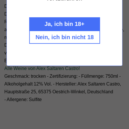
Der
Alex Saltaren Castro Edilia Riesling
ist im
Dreiergespann des Winzers wohl der grazilste
Rebsortenvertreter. Die Frucht in zarter Noblesse, frisch
Ja, ich bin 18+
anmutend mit Zitrus und fein-würzigem Schmiss. Der feste,
Nein, ich bin nicht 18
mineralische Kern freut sich über Geduld beim Genießen.
Denn Zeit ist relativ. Dieser Wein lässt sie quasi
vergessen.
Empfohlen von Suffkopp Iskander
Alle Weine von Alex Saltaren Castro!
Geschmack: trocken - Zertifizierung: - Füllmenge: 750ml -
Alkoholgehalt 12% Vol. - Hersteller: Alex Saltaren Castro,
Hauptstraße 25, 65375 Oestrich-Winkel, Deutschland
- Allergene: Sulfite