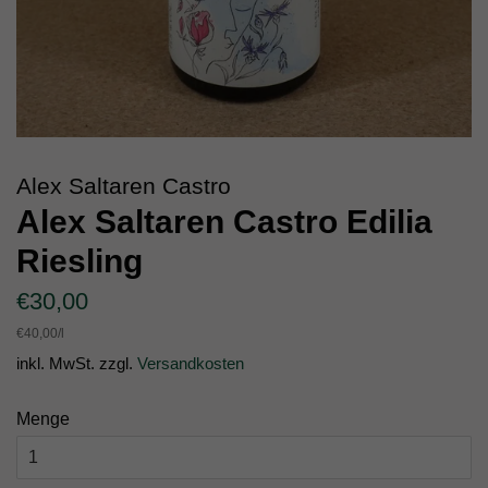
Alex Saltaren Castro
Alex Saltaren Castro Edilia
Riesling
Normaler
Sonderpreis
€30,00
Preis
Einzelpreis
€40,00
/
pro
l
inkl. MwSt. zzgl.
Versandkosten
Menge