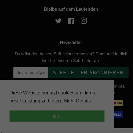
Bleibe auf dem Laufenden
Twitter
Facebook
Instagram
Newsletter
Du willst den besten Suff nicht verpassen? Dann melde dich
hier für unseren Suff-Letter an:
SUFF-LETTER ABONNIEREN
Urheberrecht © 2026, website created by Naturgenuss GmbH,
Diese Website benutzt cookies um dir die
Nobelstraße 20, 12057 Berlin - Powered by Shopify
beste Leistung zu bieten.
Mehr Details
Zahlungsarten
OK!
}