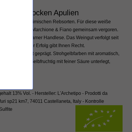
to bianco trocken Apulien
 zahlreichen einheimischen Rebsorten. Für diese weiße
ca, Falanghina, Marchione & Fiano gemeinsam vergoren.
efen nach mühsamer Handlese. Das Weingut verfolgt seit
tsweise und der Erfolg gibt Ihnen Recht.
nd Lebendigkeit geprägt. Strohgelbfarben mit aromatisch,
 sich im Glas. Gelbfruchtig mit feiner Säure unterlegt,
-Laune-Suff!
halt 13% Vol. - Hersteller: L'Archetipo - Prodotti da
furi sp21 km7, 74011 Castellaneta, Italy -
Kontrolle
Sulfite