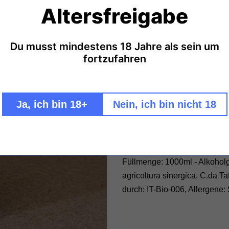
Altersfreigabe
L'Archetipo Litrot
Italien ist bekannt für seine
Du musst mindestens 18 Jahre als sein um
Cuvée hat L'Archetipo Verde
fortzufahren
Das erfolgt mit heimischen H
2000 die biodynamische Arbei
Die Weine sind von Frische u
Ja, ich bin 18+
Nein, ich bin nicht 18
exotischer Nase präsentiert er
endet er sonnig würzig. Gute
Zutaten & Nährwerte
Alle Weine von L'Archetipo
Füllmenge: 1000ml - Alkoholge
agricoltura sinergica, C.da Ta
durch:
IT-Bio-006,
Allergene: 