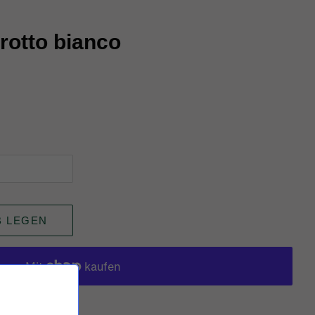
trotto bianco
B LEGEN
keiten