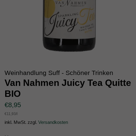
Weinhandlung Suff - Schöner Trinken
Van Nahmen Juicy Tea Quitte
BIO
Normaler
Sonderpreis
€8,95
Preis
Einzelpreis
€11,93
/
pro
l
inkl. MwSt. zzgl.
Versandkosten