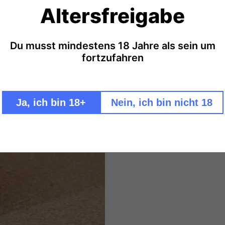
Altersfreigabe
Strohmeier Blanc 
Strohmeier Blanc d'Orange F
Du musst mindestens 18 Jahre als sein um
Geschmack: trocken - Zertifi
fortzufahren
Alkoholgehalt 12,5% Vol. - He
OG, Lestein 148, 8511 St. Ste
BIO-402
/
EU-Landwirtschaft
Ja, ich bin 18+
Nein, ich bin nicht 18