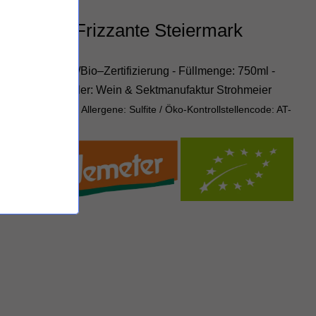
d'Orange Frizzante Steiermark
rizzante
zierung: EU–Öko/Bio–Zertifizierung - Füllmenge: 750ml -
rsteller: Hersteller: Wein & Sektmanufaktur Strohmeier
fan, Österreich
-
Allergene: Sulfite /
Öko-Kontrollstellencode: AT-