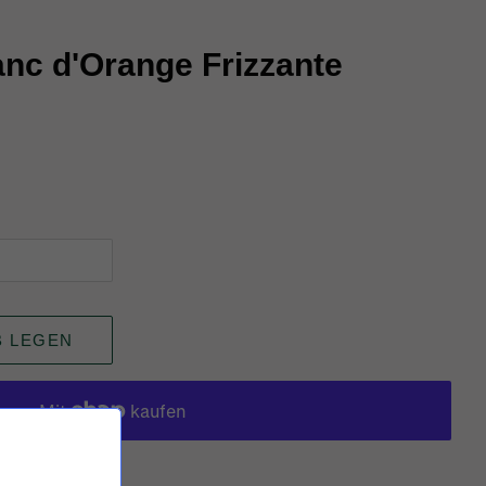
anc d'Orange Frizzante
B LEGEN
keiten