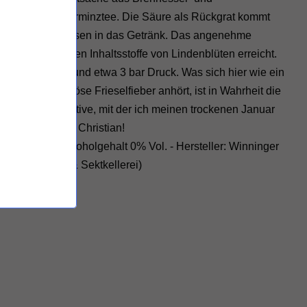
sen- und Pfefferminztee. Die Säure als Rückgrat kommt
 von Streuobstwiesen in das Getränk. Das angenehme
r die ätherischen Inhaltsstoffe von Lindenblüten erreicht.
nollensellerie und etwa 3 bar Druck. Was sich hier wie ein
tel gegen das böse Frieselfieber anhört, ist in Wahrheit die
exe Weinalternative, mit der ich meinen trockenen Januar
e euer Suffkopp Christian!
ge: 750ml - Alkoholgehalt 0% Vol. - Hersteller: Winninger
loss (Weingut & Sektkellerei)