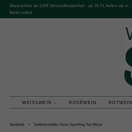
Warenkörbe ab 120€ Versandkostenfrei! - ab 36 FL liefern wir in
Berlin selbst
WEISSWEIN
ROSÉWEIN
ROTWEI
›
Startseite
Sektmanufaktur Kloss Sparkling Tea Weiss