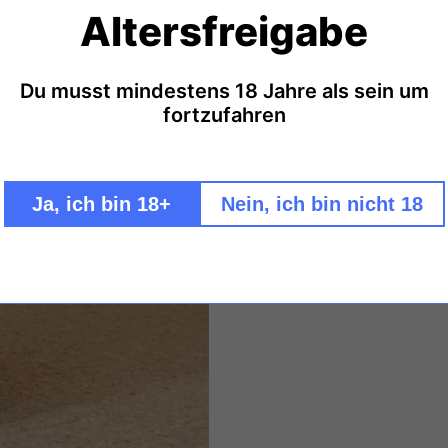
Altersfreigabe
Brombeerblättern sowie Melis
durch naturtrüben Apfelsaft
Mundgefühl wird vor allem übe
Du musst mindestens 18 Jahre als sein um
Hinzu kommen fermentierter K
fortzufahren
mittelalterliches Stärkungsmit
frische, kräuterige und kompl
bestreiten werde. Beste Grüß
Ja, ich bin 18+
Nein, ich bin nicht 18
Geschmack: trocken - Füllmen
Sektmanufaktur von Canal / K