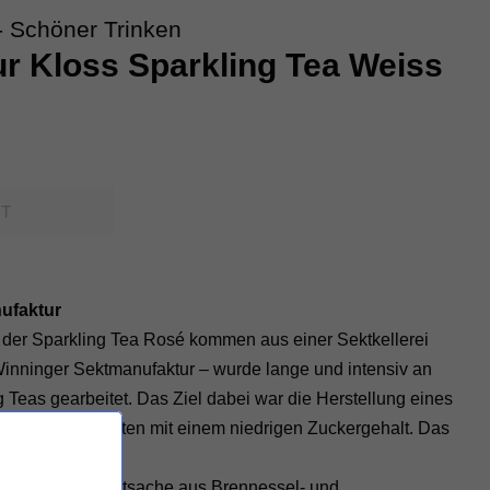
 Schöner Trinken
r Kloss Sparkling Tea Weiss
T
ufaktur
 der Sparkling Tea Rosé kommen aus einer Sektkellerei
 Winninger Sektmanufaktur – wurde lange und intensiv an
 Teas gearbeitet. Das Ziel dabei war die Herstellung eines
 regionalen Zutaten mit einem niedrigen Zuckergehalt. Das
fekt gelungen:
eht in der Hauptsache aus Brennessel- und