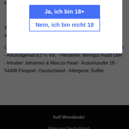
Ruwer eindrucksvoll bestätigen.
Ja, ich bin 18+
Nein, ich bin nicht 18
Wir heben daher unsere Weingutsbewertung auf RRRR+
an. Herzlichen Glückwunsch zu der Kollektion!"
Geschmack: süss - Zertifizierung: VDP - Füllmenge: 750ml
- Alkoholgehalt 8,0 % Vol. - Hersteller: Weingut Haart GbR
- Inhaber: Johannes & Marcus Haart - Ausoniusufer 18 -
54498 Piesport - Deutschland - Allergene: Sulfite
Suff Weinländer
Wein aus Deutschland