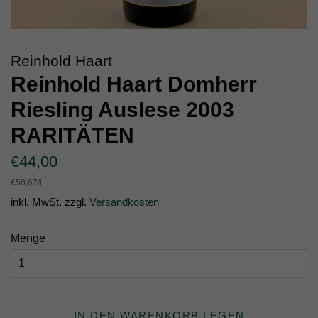
Reinhold Haart
Reinhold Haart Domherr
Riesling Auslese 2003
RARITÄTEN
Normaler
Sonderpreis
€44,00
Preis
Einzelpreis
€58,67
/
pro
l
inkl. MwSt. zzgl.
Versandkosten
Menge
IN DEN WARENKORB LEGEN