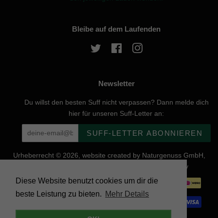
Bleibe auf dem Laufenden
Twitter
Facebook
Instagram
Newsletter
Du willst den besten Suff nicht verpassen? Dann melde dich
hier für unseren Suff-Letter an:
SUFF-LETTER ABONNIEREN
Urheberrecht © 2026, website created by Naturgenuss GmbH,
Nobelstraße 20, 12057 Berlin - Powered by Shopify
Diese Website benutzt cookies um dir die
Zahlungsarten
beste Leistung zu bieten.
Mehr Details