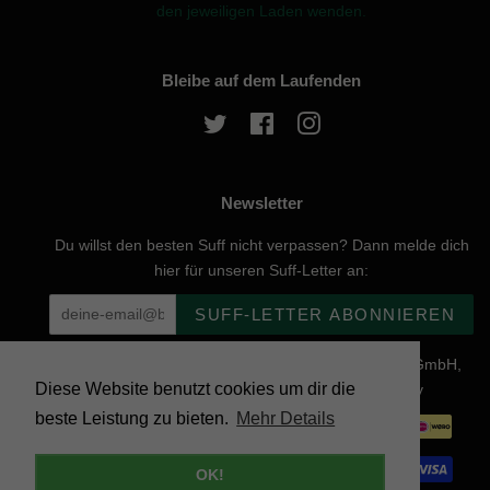
den jeweiligen Laden wenden.
Bleibe auf dem Laufenden
Twitter
Facebook
Instagram
Newsletter
Du willst den besten Suff nicht verpassen? Dann melde dich
hier für unseren Suff-Letter an:
SUFF-LETTER ABONNIEREN
Urheberrecht © 2026, website created by Naturgenuss GmbH,
Diese Website benutzt cookies um dir die
Nobelstraße 20, 12057 Berlin - Powered by Shopify
beste Leistung zu bieten.
Mehr Details
Zahlungsarten
OK!