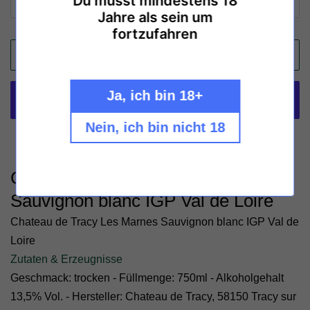
Du musst mindestens 18
Jahre als sein um
fortzufahren
IN DEN WARENKORB LEGEN
Ja, ich bin 18+
Nein, ich bin nicht 18
Weitere Bezahlmöglichkeiten
Chateau de Tracy Les Marnes
Sauvignon blanc IGP Val de Loire
Chateau de Tracy Les Marnes Sauvignon blanc IGP Val de
Loire
Zutaten & Erzeugnisse
Geschmack: trocken - Füllmenge: 750ml - Alkoholgehalt
13,5% Vol. - Hersteller: Chateau de Tracy, 58150 Tracy sur