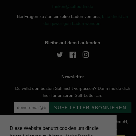
trinken@suffberlin.de
Bei Fragen zu / an einzelne Läden von uns,
bitte direkt an
den jeweiligen Laden wenden.
Bleibe auf dem Laufenden
Twitter
Facebook
Instagram
Newsletter
Du willst den besten Suff nicht verpassen? Dann melde dich
hier für unseren Suff-Letter an:
SUFF-LETTER ABONNIEREN
Urheberrecht © 2026, website created by Naturgenuss GmbH,
Diese Website benutzt cookies um dir die
Nobelstraße 20, 12057 Berlin - Powered by Shopify