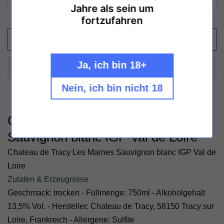
Jahre als sein um
fortzufahren
IN DEN WARENKORB LEGEN
Ja, ich bin 18+
Nein, ich bin nicht 18
Chateau de Tracy Les Marnes
Sauvignon blanc IGP Val de Loire
Chateau de Tracy Les Marnes Sauvignon blanc IGP Val de
Loire
Zutaten & Erzeugnisse
Geschmack: trocken - Füllmenge: 750ml - Alkoholgehalt
13,5% Vol. - Hersteller: Chateau de Tracy, 58150 Tracy sur
Loire, Frankreich - Allergene: Sulfite