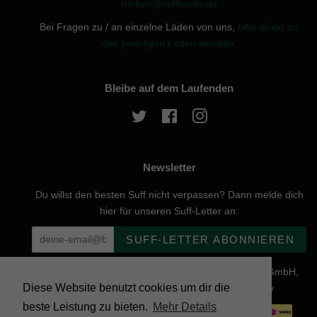
trinken@suffberlin.de
Bei Fragen zu / an einzelne Läden von uns,
bitte direkt an
den jeweiligen Laden wenden.
Bleibe auf dem Laufenden
Twitter
Facebook
Instagram
Newsletter
Du willst den besten Suff nicht verpassen? Dann melde dich
hier für unseren Suff-Letter an:
SUFF-LETTER ABONNIEREN
Urheberrecht © 2026, website created by Naturgenuss GmbH,
Diese Website benutzt cookies um dir die
Nobelstraße 20, 12057 Berlin - Powered by Shopify
beste Leistung zu bieten.
Mehr Details
Zahlungsarten