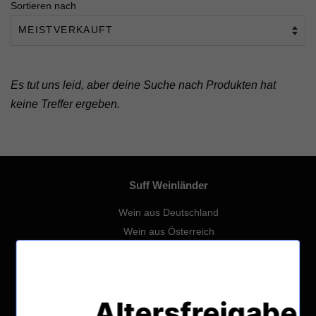
Sortieren nach
Es tut uns leid, aber deine Suche nach Produkten hat
keine Treffer ergeben.
Suff Weinländer
Wein aus Deutschland
Wein aus Österreich
Wein aus Frankreich
Wein aus Spanien
Wein aus Italien
Altersfreigabe
Wein aus Slovenien