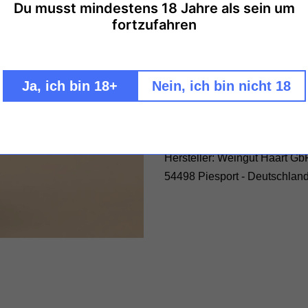
Du musst mindestens 18 Jahre als sein um
Weitere Bezahlmöglich
fortzufahren
Eine Rarität:
Der Reinhold Haart 2001er D
Ja, ich bin 18+
Nein, ich bin nicht 18
Geschmack: süss - Zertifizier
Hersteller: Weingut Haart Gb
54498 Piesport - Deutschland 