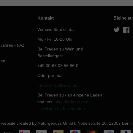
Kontakt
Bleibe a
Wir sind für dich da:
Twitter
F
Mo - Fr: 10-18 Uhr
 Jahres - FAZ
Bei Fragen zu Wein und
Bestellungen:
den
+49 30-68 08 56 86-0
Oder per mail:
trinken@suffberlin.de
Bei Fragen zu / an einzelne Läden
von uns,
bitte direkt an den
jeweiligen Laden wenden.
 website created by Naturgenuss GmbH, Nobelstraße 20, 12057 Berlin