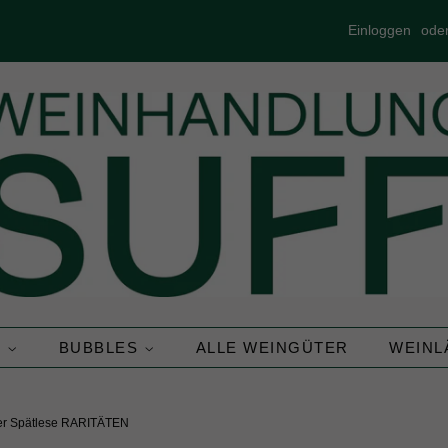
Einloggen
ode
N
BUBBLES
ALLE WEINGÜTER
WEIN
ger Spätlese RARITÄTEN