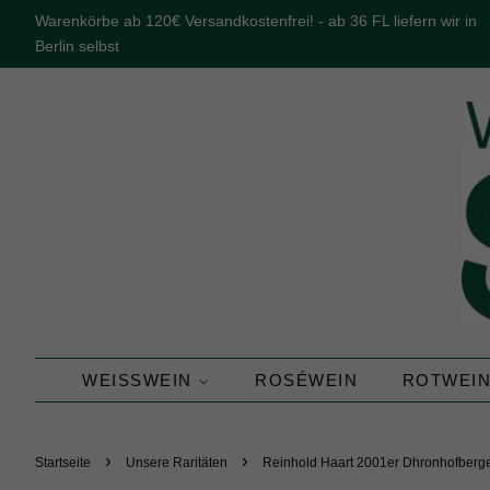
Warenkörbe ab 120€ Versandkostenfrei! - ab 36 FL liefern wir in
Berlin selbst
WEISSWEIN
ROSÉWEIN
ROTWEI
›
›
Startseite
Unsere Raritäten
Reinhold Haart 2001er Dhronhofber