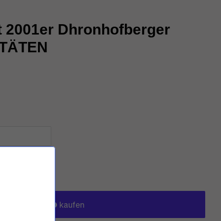
t 2001er Dhronhofberger
ITÄTEN
B LEGEN