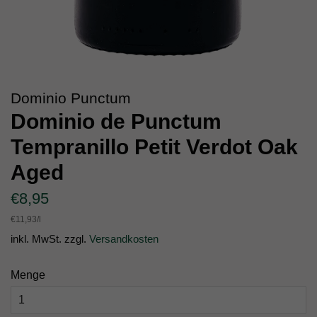
Dominio Punctum
Dominio de Punctum
Tempranillo Petit Verdot Oak
Aged
Normaler
Sonderpreis
€8,95
Preis
Einzelpreis
€11,93
/
pro
l
inkl. MwSt. zzgl.
Versandkosten
Menge