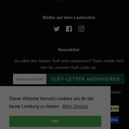
Bleibe auf dem Laufenden
Twitter
Facebook
Instagram
Newsletter
Du willst den besten Suff nicht verpassen? Dann melde dich
hier für unseren Suff-Letter an:
SUFF-LETTER ABONNIEREN
Urheberrecht © 2026, website created by Naturgenuss GmbH,
Diese Website benutzt cookies um dir die
Nobelstraße 20, 12057 Berlin - Powered by Shopify
beste Leistung zu bieten.
Mehr Details
Zahlungsarten
OK!