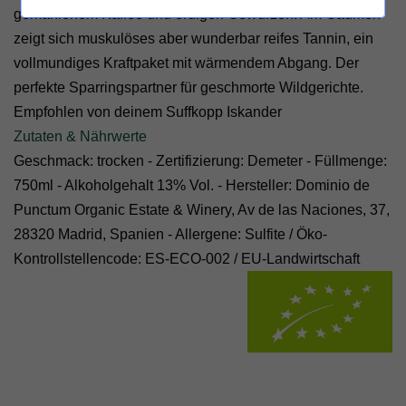
gemahlenem Kaffee und erdigen Gewürzen. Am Gaumen
zeigt sich muskulöses aber wunderbar reifes Tannin, ein
vollmundiges Kraftpaket mit wärmendem Abgang. Der
perfekte Sparringspartner für geschmorte Wildgerichte.
Empfohlen von deinem Suffkopp Iskander
Zutaten & Nährwerte
Geschmack: trocken - Zertifizierung: Demeter - Füllmenge:
750ml - Alkoholgehalt 13% Vol. - Hersteller: Dominio de
Punctum Organic Estate & Winery, Av de las Naciones, 37,
28320 Madrid, Spanien
- Allergene: Sulfite /
Öko-
Kontrollstellencode: ES-ECO-002
/
EU-Landwirtschaft